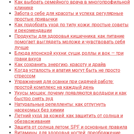
Как выбрать семейного врача в многопрофильной
клинике
Забота о себе для красоты и успеха: регулярные
простые привычки
Как подобрать уход по типу кожи: простые советы
и рекомендации
Продукты для здоровья кишечника: как питание
помогает выглядеть моложе и чувствовать себя
лучше
Блюда японской кухни: суши, роллы и вок — три
грани вкуса
Как сохранить энергию, красоту и драйв
Когда усталость и апатия могут быть не просто
стрессом
Упражнения для осанки при сидячей работе:
простой комплекс на каждый день
Укусы мошек: почему появляются волдыри и как
быстро снять зуд
Натуральные репелленты: как отпугнуть
насекомых без химии
Летний уход за кожей: как защитить от солнца и
обезвоживания
Защита от солнца летом: SPF и основные правила
Витамины для здоровья ногтей: преображение