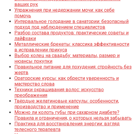
ваших рук
Упражнения при недержании мочи: как себе
помочь
Интервальное голодание в санатории: безопасный
подход под наблюдением специалистов
Разбор состава продуктов: практические советы и
лайфхаки
Металлические брекеты: классика эффективности
в исправлении прикуса
Выбор колец на свадьбу: материалы, размер и
нюансы покупки
Правильное питание для похудения: стройность без
жертв
Ораторские курсы: как обрести уверенность и
мастерство слова
Техники окрашивания волос: искусство
преображения
Твёрдые желатиновые капсулы: особенности,
производство и применение
Можно ли колоть губы при сахарном диабете?
Правила и ограничения, о которых нельзя забывать
Практика для восстановления энергии: взгляд
телесного терапевта