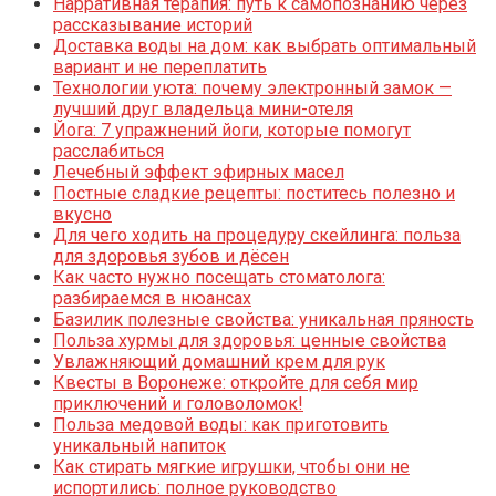
Нарративная терапия: путь к самопознанию через
рассказывание историй
Доставка воды на дом: как выбрать оптимальный
вариант и не переплатить
Технологии уюта: почему электронный замок —
лучший друг владельца мини-отеля
Йога: 7 упражнений йоги, которые помогут
расслабиться
Лечебный эффект эфирных масел
Постные сладкие рецепты: поститесь полезно и
вкусно
Для чего ходить на процедуру скейлинга: польза
для здоровья зубов и дёсен
Как часто нужно посещать стоматолога:
разбираемся в нюансах
Базилик полезные свойства: уникальная пряность
Польза хурмы для здоровья: ценные свойства
Увлажняющий домашний крем для рук
Квесты в Воронеже: откройте для себя мир
приключений и головоломок!
Польза медовой воды: как приготовить
уникальный напиток
Как стирать мягкие игрушки, чтобы они не
испортились: полное руководство