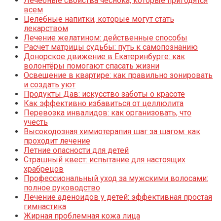
Лечебные свойства чеснока, которые пригодятся
всем
Целебные напитки, которые могут стать
лекарством
Лечение желатином: действенные способы
Расчет матрицы судьбы: путь к самопознанию
Донорское движение в Екатеринбурге: как
волонтёры помогают спасать жизни
Освещение в квартире: как правильно зонировать
и создать уют
Продукты Дав: искусство заботы о красоте
Как эффективно избавиться от целлюлита
Перевозка инвалидов: как организовать, что
учесть
Высокодозная химиотерапия шаг за шагом: как
проходит лечение
Летние опасности для детей
Страшный квест: испытание для настоящих
храбрецов
Профессиональный уход за мужскими волосами:
полное руководство
Лечение аденоидов у детей: эффективная простая
гимнастика
Жирная проблемная кожа лица