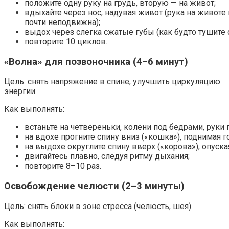
положите одну руку на грудь, вторую — на живот;
вдыхайте через нос, надувая живот (рука на животе 
почти неподвижна);
выдох через слегка сжатые губы (как будто тушите с
повторите 10 циклов.
«Волна» для позвоночника (4–6 минут)
Цель: снять напряжение в спине, улучшить циркуляцию
энергии.
Как выполнять:
встаньте на четвереньки, колени под бёдрами, руки 
на вдохе прогните спину вниз («кошка»), поднимая г
на выдохе округлите спину вверх («корова»), опуска
двигайтесь плавно, следуя ритму дыхания;
повторите 8–10 раз.
Освобождение челюсти (2–3 минуты)
Цель: снять блоки в зоне стресса (челюсть, шея).
Как выполнять: