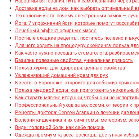
Нарративная терапия: путь к самопознанию через р
Доставка воды на дом: как выбрать оптимальный ва
Технологии уюта: почему электронный замок — луч
Йога: 7 упражнений йоги, которые помогут расслаби
Лечебный эффект эфирных масел
Постные сладкие рецепты: поститесь полезно и вку
Для чего ходить на процедуру скейлинга: польза дл
Как часто нужно посещать стоматолога: разбираемс
Базилик полезные свойства: уникальная пряность
Польза хурмы для здоровья: ценные свойства
Увлажняющий домашний крем для рук
Квесты в Воронеже: откройте для себя мир приклю
Польза медовой воды: как приготовить уникальный
Как стирать мягкие игрушки, чтобы они не испортил
Профессиональный уход за волосами: от теории к п
Рецепты доктора: Сергей Агапкин о лечении давлен
Болезни кишечника и их симптомы: метеоризм, запо
Виды головной боли: как себе помочь
Одежда премиум-класса: роскошь, доступная избр