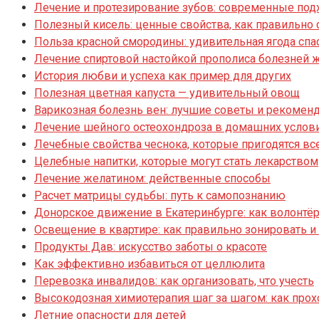
Лечение и протезирование зубов: современные под
Полезный кисель: ценные свойства, как правильно 
Польза красной смородины: удивительная ягода спа
Лечение спиртовой настойкой прополиса болезней 
История любви и успеха как пример для других
Полезная цветная капуста — удивительный овощ
Варикозная болезнь вен: лучшие советы и рекомен
Лечение шейного остеохондроза в домашних услови
Лечебные свойства чеснока, которые пригодятся вс
Целебные напитки, которые могут стать лекарством
Лечение желатином: действенные способы
Расчет матрицы судьбы: путь к самопознанию
Донорское движение в Екатеринбурге: как волонтё
Освещение в квартире: как правильно зонировать и
Продукты Дав: искусство заботы о красоте
Как эффективно избавиться от целлюлита
Перевозка инвалидов: как организовать, что учесть
Высокодозная химиотерапия шаг за шагом: как прох
Летние опасности для детей