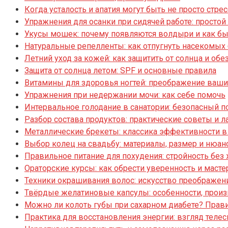
Когда усталость и апатия могут быть не просто стре
Упражнения для осанки при сидячей работе: просто
Укусы мошек: почему появляются волдыри и как бы
Натуральные репелленты: как отпугнуть насекомых
Летний уход за кожей: как защитить от солнца и об
Защита от солнца летом: SPF и основные правила
Витамины для здоровья ногтей: преображение ваши
Упражнения при недержании мочи: как себе помочь
Интервальное голодание в санатории: безопасный 
Разбор состава продуктов: практические советы и 
Металлические брекеты: классика эффективности в
Выбор колец на свадьбу: материалы, размер и нюан
Правильное питание для похудения: стройность без
Ораторские курсы: как обрести уверенность и масте
Техники окрашивания волос: искусство преображен
Твёрдые желатиновые капсулы: особенности, произ
Можно ли колоть губы при сахарном диабете? Прави
Практика для восстановления энергии: взгляд телес