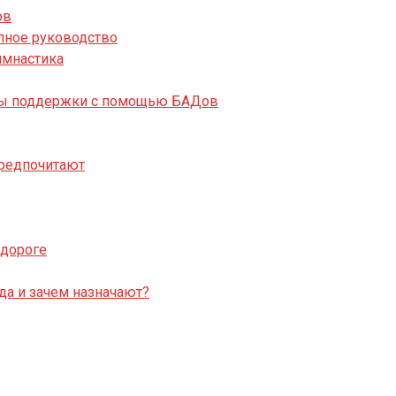
ов
лное руководство
имнастика
собы поддержки с помощью БАДов
предпочитают
 дороге
да и зачем назначают?