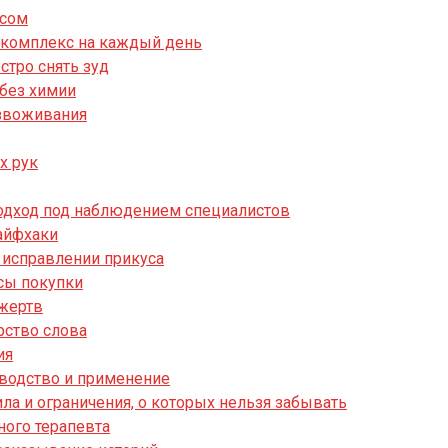
ссом
й комплекс на каждый день
стро снять зуд
 без химии
езвоживания
х рук
подход под наблюдением специалистов
лайфхаки
 исправлении прикуса
сы покупки
 жертв
рство слова
ия
водство и применение
ла и ограничения, о которых нельзя забывать
ного терапевта