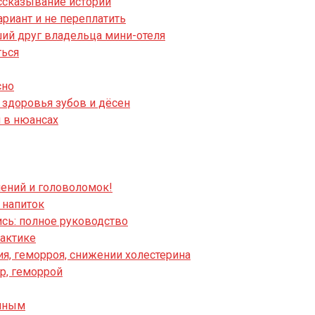
ассказывание историй
риант и не переплатить
ший друг владельца мини-отеля
ться
сно
я здоровья зубов и дёсен
я в нюансах
чений и головоломок!
 напиток
ись: полное руководство
рактике
ия, геморроя, снижении холестерина
р, геморрой
анным