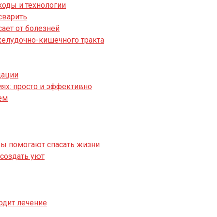
ходы и технологии
сварить
сает от болезней
желудочно-кишечного тракта
дации
ях: просто и эффективно
ем
ры помогают спасать жизни
 создать уют
одит лечение