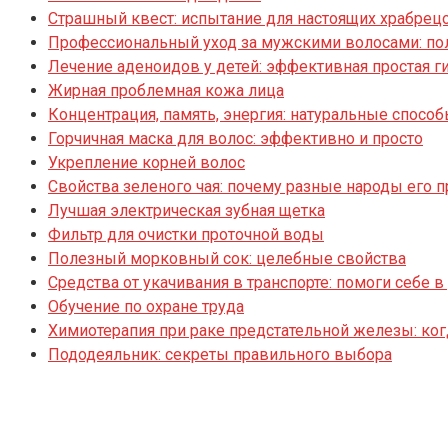
Страшный квест: испытание для настоящих храбрец
Профессиональный уход за мужскими волосами: по
Лечение аденоидов у детей: эффективная простая г
Жирная проблемная кожа лица
Концентрация, память, энергия: натуральные спо
Горчичная маска для волос: эффективно и просто
Укрепление корней волос
Свойства зеленого чая: почему разные народы его 
Лучшая электрическая зубная щетка
Фильтр для очистки проточной воды
Полезный морковный сок: целебные свойства
Средства от укачивания в транспорте: помоги себе в
Обучение по охране труда
Химиотерапия при раке предстательной железы: ког
Пододеяльник: секреты правильного выбора