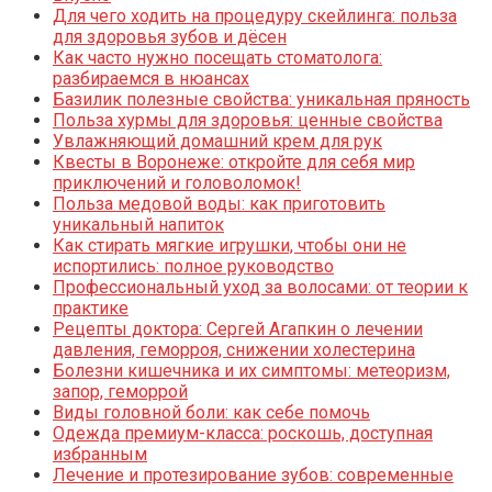
Для чего ходить на процедуру скейлинга: польза
для здоровья зубов и дёсен
Как часто нужно посещать стоматолога:
разбираемся в нюансах
Базилик полезные свойства: уникальная пряность
Польза хурмы для здоровья: ценные свойства
Увлажняющий домашний крем для рук
Квесты в Воронеже: откройте для себя мир
приключений и головоломок!
Польза медовой воды: как приготовить
уникальный напиток
Как стирать мягкие игрушки, чтобы они не
испортились: полное руководство
Профессиональный уход за волосами: от теории к
практике
Рецепты доктора: Сергей Агапкин о лечении
давления, геморроя, снижении холестерина
Болезни кишечника и их симптомы: метеоризм,
запор, геморрой
Виды головной боли: как себе помочь
Одежда премиум-класса: роскошь, доступная
избранным
Лечение и протезирование зубов: современные