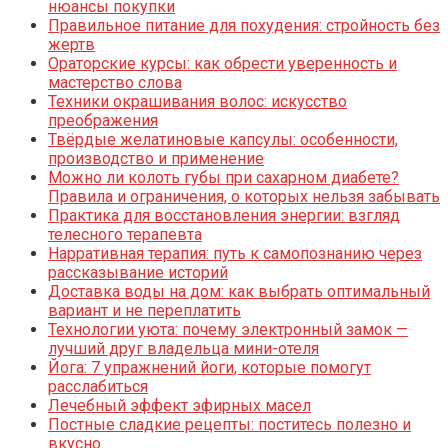
нюансы покупки
Правильное питание для похудения: стройность без
жертв
Ораторские курсы: как обрести уверенность и
мастерство слова
Техники окрашивания волос: искусство
преображения
Твёрдые желатиновые капсулы: особенности,
производство и применение
Можно ли колоть губы при сахарном диабете?
Правила и ограничения, о которых нельзя забывать
Практика для восстановления энергии: взгляд
телесного терапевта
Нарративная терапия: путь к самопознанию через
рассказывание историй
Доставка воды на дом: как выбрать оптимальный
вариант и не переплатить
Технологии уюта: почему электронный замок —
лучший друг владельца мини-отеля
Йога: 7 упражнений йоги, которые помогут
расслабиться
Лечебный эффект эфирных масел
Постные сладкие рецепты: поститесь полезно и
вкусно