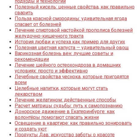
подходы и технологии
Полезный кисель: ценные свойства, как правильно
сварить
Польза красной смородины: удивительная ягода
спасает от болезней
Лечение спиртовой настойкой прополиса болезней
желудочно-кишечного тракта
История любви и успеха как пример для других
Полезная цветная капуста — удивительный овощ
Варикозная болезнь вен: лучшие советы и
рекомендации
Лечение шейного остеохондроза в домашних
условиях: просто и эффективно
Лечебные свойства чеснока, которые пригодятся
всем
Целебные напитки, которые могут стать
лекарством
Лечение желатином: действенные способы
Расчет матрицы судьбы: путь к самопознанию
Донорское движение в Екатеринбурге: как
волонтёры помогают спасать жизни
Освещение в квартире: как правильно зонировать
и создать уют
Продукты Дав: искусство заботы о красоте