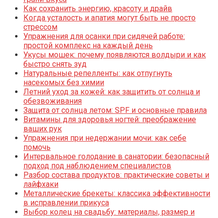
Как сохранить энергию, красоту и драйв
Когда усталость и апатия могут быть не просто
стрессом
Упражнения для осанки при сидячей работе:
простой комплекс на каждый день
Укусы мошек: почему появляются волдыри и как
быстро снять зуд
Натуральные репелленты: как отпугнуть
насекомых без химии
Летний уход за кожей: как защитить от солнца и
обезвоживания
Защита от солнца летом: SPF и основные правила
Витамины для здоровья ногтей: преображение
ваших рук
Упражнения при недержании мочи: как себе
помочь
Интервальное голодание в санатории: безопасный
подход под наблюдением специалистов
Разбор состава продуктов: практические советы и
лайфхаки
Металлические брекеты: классика эффективности
в исправлении прикуса
Выбор колец на свадьбу: материалы, размер и