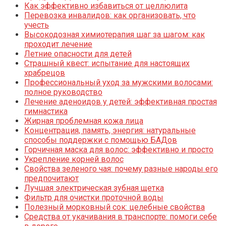
Как эффективно избавиться от целлюлита
Перевозка инвалидов: как организовать, что
учесть
Высокодозная химиотерапия шаг за шагом: как
проходит лечение
Летние опасности для детей
Страшный квест: испытание для настоящих
храбрецов
Профессиональный уход за мужскими волосами:
полное руководство
Лечение аденоидов у детей: эффективная простая
гимнастика
Жирная проблемная кожа лица
Концентрация, память, энергия: натуральные
способы поддержки с помощью БАДов
Горчичная маска для волос: эффективно и просто
Укрепление корней волос
Свойства зеленого чая: почему разные народы его
предпочитают
Лучшая электрическая зубная щетка
Фильтр для очистки проточной воды
Полезный морковный сок: целебные свойства
Средства от укачивания в транспорте: помоги себе