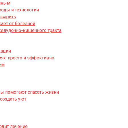
анным
ходы и технологии
сварить
сает от болезней
желудочно-кишечного тракта
дации
ях: просто и эффективно
ем
ры помогают спасать жизни
 создать уют
одит лечение