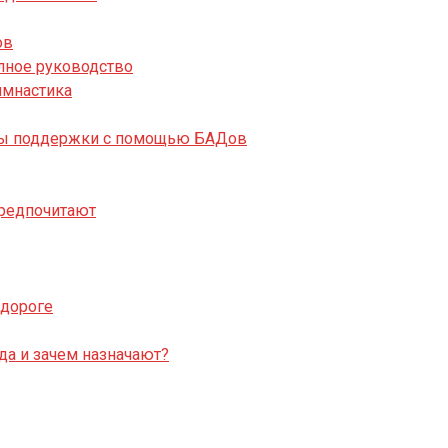
ов
лное руководство
имнастика
собы поддержки с помощью БАДов
предпочитают
 дороге
да и зачем назначают?