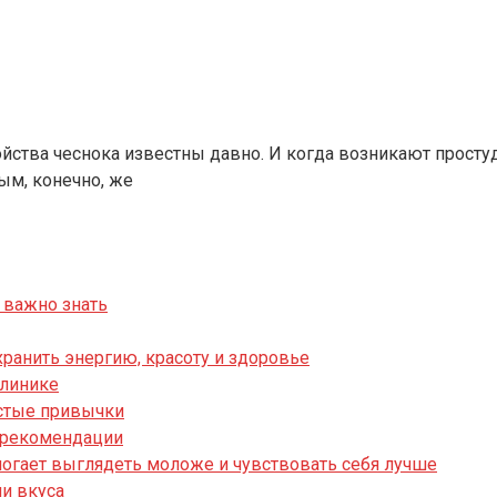
ства чеснока известны давно. И когда возникают простуд
ым, конечно, же
 важно знать
хранить энергию, красоту и здоровье
клинике
остые привычки
и рекомендации
могает выглядеть моложе и чувствовать себя лучше
ни вкуса