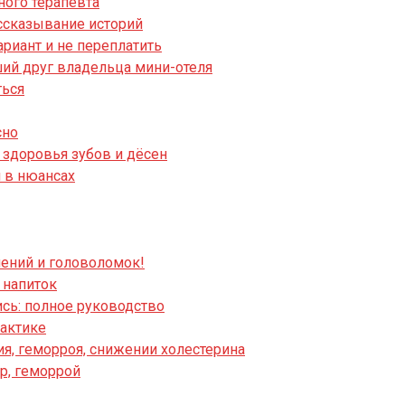
ного терапевта
ассказывание историй
риант и не переплатить
ший друг владельца мини-отеля
ться
сно
я здоровья зубов и дёсен
я в нюансах
чений и головоломок!
 напиток
ись: полное руководство
рактике
ия, геморроя, снижении холестерина
р, геморрой