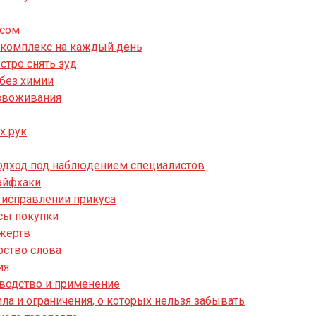
ссом
й комплекс на каждый день
стро снять зуд
 без химии
езвоживания
х рук
подход под наблюдением специалистов
лайфхаки
 исправлении прикуса
сы покупки
 жертв
рство слова
ия
водство и применение
ла и ограничения, о которых нельзя забывать