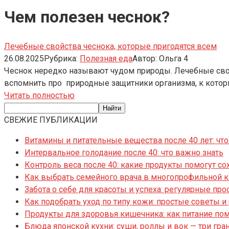
Чем полезен чеснок?
Лечебные свойства чеснока, которые пригодятся всем
26.08.2025
Рубрика:
Полезная еда
Автор:
Ольга
4
Чеснок нередко называют чудом природы. Лечебные свой
вспомнить про природные защитники организма, к котор
Читать полностью
СВЕЖИЕ ПУБЛИКАЦИИ
Витамины и питательные вещества после 40 лет: что
Интервальное голодание после 40: что важно знать
Контроль веса после 40: какие продукты помогут со
Как выбрать семейного врача в многопрофильной 
Забота о себе для красоты и успеха: регулярные пр
Как подобрать уход по типу кожи: простые советы 
Продукты для здоровья кишечника: как питание по
Блюда японской кухни: суши, роллы и вок — три гра