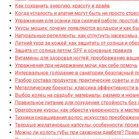
Как сохранить энергию, красоту и драйв
Когда усталость и апатия могут быть не просто стре
Упражнения для осанки при сидячей работе: просто
Укусы мошек: почему появляются волдыри и как бы
Натуральные репелленты: как отпугнуть насекомых
Летний уход за кожей: как защитить от солнца и об
Защита от солнца летом: SPF и основные правила
Витамины для здоровья ногтей: преображение ваши
Упражнения при недержании мочи: как себе помочь
Интервальное голодание в санатории: безопасный 
Разбор состава продуктов: практические советы и 
Металлические брекеты: классика эффективности в
Выбор колец на свадьбу: материалы, размер и нюан
Правильное питание для похудения: стройность без
Ораторские курсы: как обрести уверенность и масте
Техники окрашивания волос: искусство преображен
Твёрдые желатиновые капсулы: особенности, произ
Можно ли колоть губы при сахарном диабете? Прави