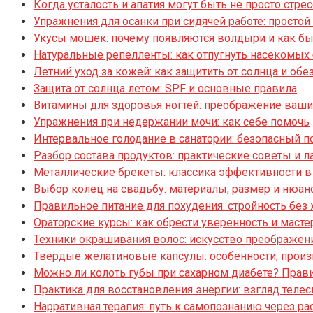
Когда усталость и апатия могут быть не просто стре
Упражнения для осанки при сидячей работе: просто
Укусы мошек: почему появляются волдыри и как бы
Натуральные репелленты: как отпугнуть насекомых
Летний уход за кожей: как защитить от солнца и об
Защита от солнца летом: SPF и основные правила
Витамины для здоровья ногтей: преображение ваши
Упражнения при недержании мочи: как себе помочь
Интервальное голодание в санатории: безопасный 
Разбор состава продуктов: практические советы и 
Металлические брекеты: классика эффективности в
Выбор колец на свадьбу: материалы, размер и нюан
Правильное питание для похудения: стройность без
Ораторские курсы: как обрести уверенность и масте
Техники окрашивания волос: искусство преображен
Твёрдые желатиновые капсулы: особенности, произ
Можно ли колоть губы при сахарном диабете? Прави
Практика для восстановления энергии: взгляд телес
Нарративная терапия: путь к самопознанию через р