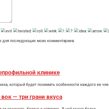
ере для последующих моих комментариев.
гопрофильной клинике
овека, который будет понимать особенности каждого ее чле
вок — три грани вкуса
 за свежесть, баланс и эстетику. В ней много белка,