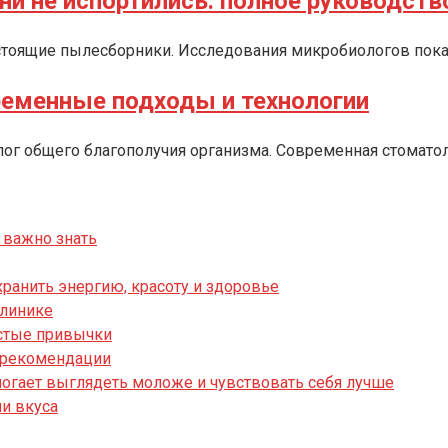
ни не испортились: полное руководств
астоящие пылесборники. Исследования микробиологов пока
временные подходы и технологии
залог общего благополучия организма. Современная стомат
 важно знать
хранить энергию, красоту и здоровье
клинике
остые привычки
и рекомендации
могает выглядеть моложе и чувствовать себя лучше
ни вкуса