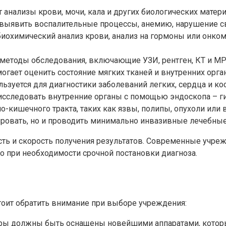
 анализы крови, мочи, кала и других биологических матер
 выявить воспалительные процессы, анемию, нарушение св
биохимический анализ крови, анализ на гормоны или онко
методы обследования, включающие УЗИ, рентген, КТ и МРТ
гает оценить состояние мягких тканей и внутренних орга
льзуется для диагностики заболеваний легких, сердца и кос
сследовать внутренние органы с помощью эндоскопа – гиб
-кишечного тракта, таких как язвы, полипы, опухоли или 
ировать, но и проводить минимально инвазивные лечебны
сть и скорость получения результатов. Современные учр
о при необходимости срочной постановки диагноза.
тоит обратить внимание при выборе учреждения:
ры должны быть оснащены новейшими аппаратами, которы