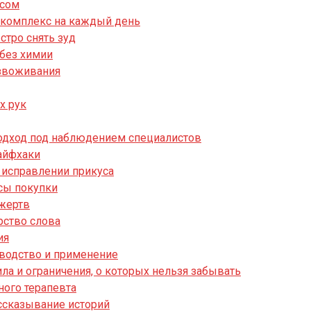
ссом
й комплекс на каждый день
стро снять зуд
 без химии
езвоживания
х рук
подход под наблюдением специалистов
лайфхаки
 исправлении прикуса
сы покупки
 жертв
рство слова
ия
водство и применение
ла и ограничения, о которых нельзя забывать
ного терапевта
ассказывание историй