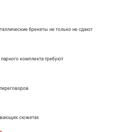
еталлические брекеты не только не сдают
р парного комплекта требуют
 переговоров
тывающих сюжетах