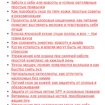
Забота о себе для красоты и успеха: регулярные
простые привычки
Как подобрать уход по типу кожи: простые советы
и рекомендации
Продукты для здоровья кишечника: как питание
помогает выглядеть моложе и чувствовать себя
лучше
Блюда японской кухни: суши, роллы и вок — три
грани вкуса
Как сохранить энергию, красоту и драйв
Когда усталость и апатия могут быть не просто
стрессом
Упражнения для осанки при сидячей работе:
простой комплекс на каждый день
Укусы мошек: почему появляются волдыри и как
быстро снять зуд
Натуральные репелленты: как отпугнуть
насекомых без химии
Летний уход за кожей: как защитить от солнца и
обезвоживания
Защита от солнца летом: SPF и основные правила
Витамины для здоровья ногтей: преображение
ваших рук
Упражнения при недержании мочи: как себе