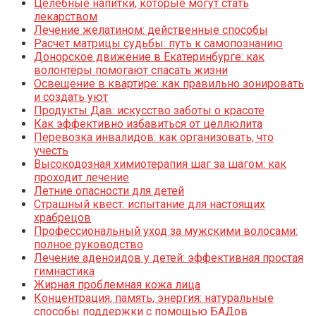
Целебные напитки, которые могут стать
лекарством
Лечение желатином: действенные способы
Расчет матрицы судьбы: путь к самопознанию
Донорское движение в Екатеринбурге: как
волонтёры помогают спасать жизни
Освещение в квартире: как правильно зонировать
и создать уют
Продукты Дав: искусство заботы о красоте
Как эффективно избавиться от целлюлита
Перевозка инвалидов: как организовать, что
учесть
Высокодозная химиотерапия шаг за шагом: как
проходит лечение
Летние опасности для детей
Страшный квест: испытание для настоящих
храбрецов
Профессиональный уход за мужскими волосами:
полное руководство
Лечение аденоидов у детей: эффективная простая
гимнастика
Жирная проблемная кожа лица
Концентрация, память, энергия: натуральные
способы поддержки с помощью БАДов