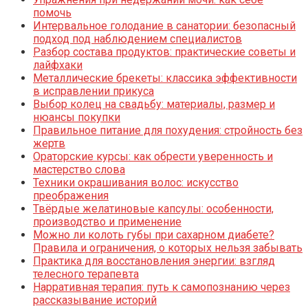
помочь
Интервальное голодание в санатории: безопасный
подход под наблюдением специалистов
Разбор состава продуктов: практические советы и
лайфхаки
Металлические брекеты: классика эффективности
в исправлении прикуса
Выбор колец на свадьбу: материалы, размер и
нюансы покупки
Правильное питание для похудения: стройность без
жертв
Ораторские курсы: как обрести уверенность и
мастерство слова
Техники окрашивания волос: искусство
преображения
Твёрдые желатиновые капсулы: особенности,
производство и применение
Можно ли колоть губы при сахарном диабете?
Правила и ограничения, о которых нельзя забывать
Практика для восстановления энергии: взгляд
телесного терапевта
Нарративная терапия: путь к самопознанию через
рассказывание историй