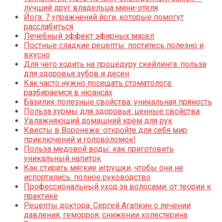
лучший друг владельца мини-отеля
Йога: 7 упражнений йоги, которые помогут
расслабиться
Лечебный эффект эфирных масел
Постные сладкие рецепты: поститесь полезно и
вкусно
Для чего ходить на процедуру скейлинга: польза
для здоровья зубов и дёсен
Как часто нужно посещать стоматолога:
разбираемся в нюансах
Базилик полезные свойства: уникальная пряность
Польза хурмы для здоровья: ценные свойства
Увлажняющий домашний крем для рук
Квесты в Воронеже: откройте для себя мир
приключений и головоломок!
Польза медовой воды: как приготовить
уникальный напиток
Как стирать мягкие игрушки, чтобы они не
испортились: полное руководство
Профессиональный уход за волосами: от теории к
практике
Рецепты доктора: Сергей Агапкин о лечении
давления, геморроя, снижении холестерина