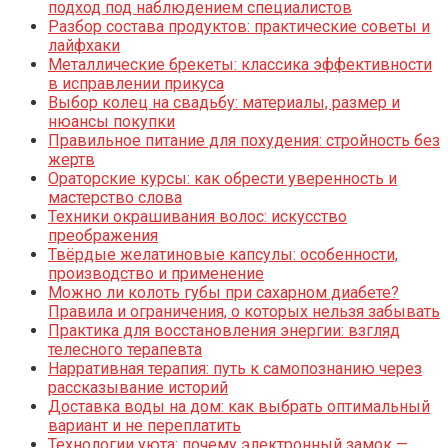
подход под наблюдением специалистов
Разбор состава продуктов: практические советы и
лайфхаки
Металлические брекеты: классика эффективности
в исправлении прикуса
Выбор колец на свадьбу: материалы, размер и
нюансы покупки
Правильное питание для похудения: стройность без
жертв
Ораторские курсы: как обрести уверенность и
мастерство слова
Техники окрашивания волос: искусство
преображения
Твёрдые желатиновые капсулы: особенности,
производство и применение
Можно ли колоть губы при сахарном диабете?
Правила и ограничения, о которых нельзя забывать
Практика для восстановления энергии: взгляд
телесного терапевта
Нарративная терапия: путь к самопознанию через
рассказывание историй
Доставка воды на дом: как выбрать оптимальный
вариант и не переплатить
Технологии уюта: почему электронный замок —