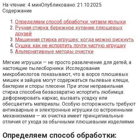
На чтение:
4 мин
Опубликовано:
21.10.2025
Содержание
Определяем способ обработки: читаем ярлыки
Ручная стирка: бережное купание плюшевых
друзей
Машинная стирка игрушек: когда можно рискнуть
Сушка: как не испортить почти чистую игрушку
Альтернативные методы очистки
Мягкие игрушки — не просто развлечение для детей, а
настоящие пылесборники. Исследования
микробиологов показывают, что в ворсе плюшевых
мишек и зайцев могут содержаться пылевые клещи,
бактерии и споры плесени. При этом неправильная
стирка способна безвозвратно испортить любимца:
деформировать каркас, вызвать усадку или
обесцветить материалы. Особую осторожность требуют
антикварные и электронные игрушки со встроенными
механизмами — их очистка имеет принципиальные
отличия от ухода за обычными плюшевыми изделиями.
Определяем способ обработки: