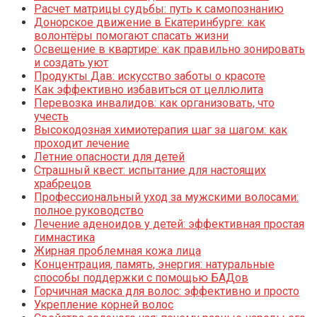
Расчет матрицы судьбы: путь к самопознанию
Донорское движение в Екатеринбурге: как
волонтёры помогают спасать жизни
Освещение в квартире: как правильно зонировать
и создать уют
Продукты Дав: искусство заботы о красоте
Как эффективно избавиться от целлюлита
Перевозка инвалидов: как организовать, что
учесть
Высокодозная химиотерапия шаг за шагом: как
проходит лечение
Летние опасности для детей
Страшный квест: испытание для настоящих
храбрецов
Профессиональный уход за мужскими волосами:
полное руководство
Лечение аденоидов у детей: эффективная простая
гимнастика
Жирная проблемная кожа лица
Концентрация, память, энергия: натуральные
способы поддержки с помощью БАДов
Горчичная маска для волос: эффективно и просто
Укрепление корней волос