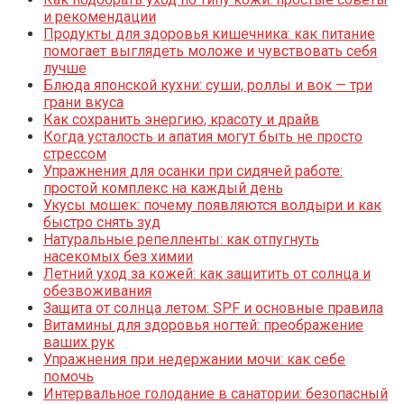
и рекомендации
Продукты для здоровья кишечника: как питание
помогает выглядеть моложе и чувствовать себя
лучше
Блюда японской кухни: суши, роллы и вок — три
грани вкуса
Как сохранить энергию, красоту и драйв
Когда усталость и апатия могут быть не просто
стрессом
Упражнения для осанки при сидячей работе:
простой комплекс на каждый день
Укусы мошек: почему появляются волдыри и как
быстро снять зуд
Натуральные репелленты: как отпугнуть
насекомых без химии
Летний уход за кожей: как защитить от солнца и
обезвоживания
Защита от солнца летом: SPF и основные правила
Витамины для здоровья ногтей: преображение
ваших рук
Упражнения при недержании мочи: как себе
помочь
Интервальное голодание в санатории: безопасный