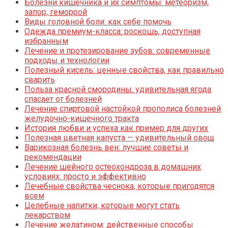
Болезни кишечника и их симптомы: метеоризм,
запор, геморрой
Виды головной боли: как себе помочь
Одежда премиум-класса: роскошь, доступная
избранным
Лечение и протезирование зубов: современные
подходы и технологии
Полезный кисель: ценные свойства, как правильно
сварить
Польза красной смородины: удивительная ягода
спасает от болезней
Лечение спиртовой настойкой прополиса болезней
желудочно-кишечного тракта
История любви и успеха как пример для других
Полезная цветная капуста — удивительный овощ
Варикозная болезнь вен: лучшие советы и
рекомендации
Лечение шейного остеохондроза в домашних
условиях: просто и эффективно
Лечебные свойства чеснока, которые пригодятся
всем
Целебные напитки, которые могут стать
лекарством
Лечение желатином: действенные способы