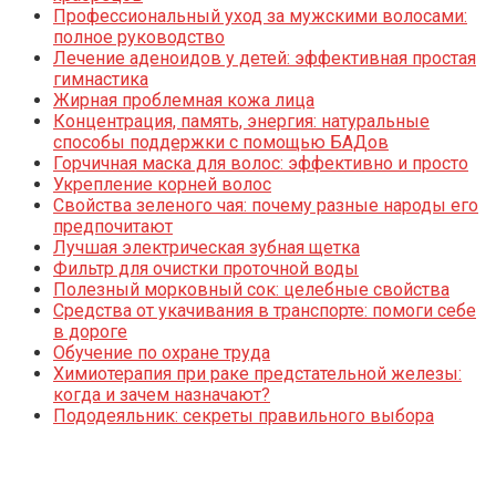
Профессиональный уход за мужскими волосами:
полное руководство
Лечение аденоидов у детей: эффективная простая
гимнастика
Жирная проблемная кожа лица
Концентрация, память, энергия: натуральные
способы поддержки с помощью БАДов
Горчичная маска для волос: эффективно и просто
Укрепление корней волос
Свойства зеленого чая: почему разные народы его
предпочитают
Лучшая электрическая зубная щетка
Фильтр для очистки проточной воды
Полезный морковный сок: целебные свойства
Средства от укачивания в транспорте: помоги себе
в дороге
Обучение по охране труда
Химиотерапия при раке предстательной железы:
когда и зачем назначают?
Пододеяльник: секреты правильного выбора