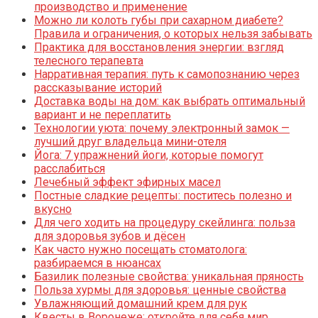
производство и применение
Можно ли колоть губы при сахарном диабете?
Правила и ограничения, о которых нельзя забывать
Практика для восстановления энергии: взгляд
телесного терапевта
Нарративная терапия: путь к самопознанию через
рассказывание историй
Доставка воды на дом: как выбрать оптимальный
вариант и не переплатить
Технологии уюта: почему электронный замок —
лучший друг владельца мини-отеля
Йога: 7 упражнений йоги, которые помогут
расслабиться
Лечебный эффект эфирных масел
Постные сладкие рецепты: поститесь полезно и
вкусно
Для чего ходить на процедуру скейлинга: польза
для здоровья зубов и дёсен
Как часто нужно посещать стоматолога:
разбираемся в нюансах
Базилик полезные свойства: уникальная пряность
Польза хурмы для здоровья: ценные свойства
Увлажняющий домашний крем для рук
Квесты в Воронеже: откройте для себя мир