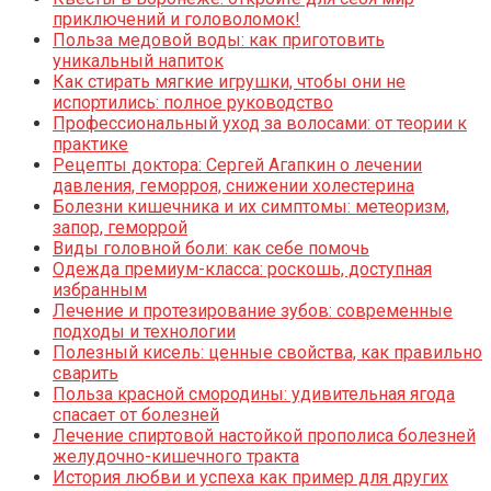
приключений и головоломок!
Польза медовой воды: как приготовить
уникальный напиток
Как стирать мягкие игрушки, чтобы они не
испортились: полное руководство
Профессиональный уход за волосами: от теории к
практике
Рецепты доктора: Сергей Агапкин о лечении
давления, геморроя, снижении холестерина
Болезни кишечника и их симптомы: метеоризм,
запор, геморрой
Виды головной боли: как себе помочь
Одежда премиум-класса: роскошь, доступная
избранным
Лечение и протезирование зубов: современные
подходы и технологии
Полезный кисель: ценные свойства, как правильно
сварить
Польза красной смородины: удивительная ягода
спасает от болезней
Лечение спиртовой настойкой прополиса болезней
желудочно-кишечного тракта
История любви и успеха как пример для других