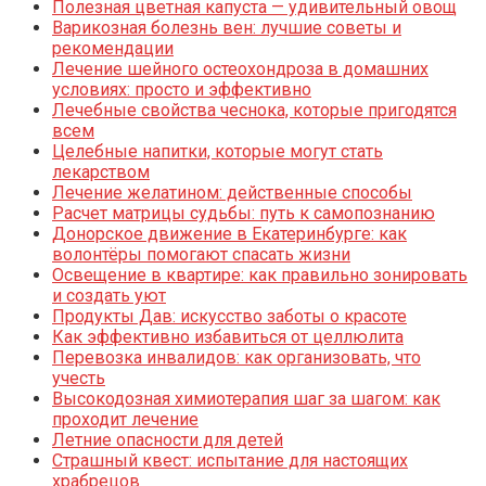
Полезная цветная капуста — удивительный овощ
Варикозная болезнь вен: лучшие советы и
рекомендации
Лечение шейного остеохондроза в домашних
условиях: просто и эффективно
Лечебные свойства чеснока, которые пригодятся
всем
Целебные напитки, которые могут стать
лекарством
Лечение желатином: действенные способы
Расчет матрицы судьбы: путь к самопознанию
Донорское движение в Екатеринбурге: как
волонтёры помогают спасать жизни
Освещение в квартире: как правильно зонировать
и создать уют
Продукты Дав: искусство заботы о красоте
Как эффективно избавиться от целлюлита
Перевозка инвалидов: как организовать, что
учесть
Высокодозная химиотерапия шаг за шагом: как
проходит лечение
Летние опасности для детей
Страшный квест: испытание для настоящих
храбрецов