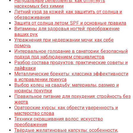
Натуральные репелленты: как отпугнуть
насекомых без химии
Летний уход за кожей: как защитить от солнца и
обезвоживания
Защита от солнца летом: SPF и основные правила
Витамины для здоровья ногтей: преображение
ваших рук
Упражнения при недержании мочи: как себе
помочь
Интервальное голодание в санатории: безопасный
подход под наблюдением специалистов
Разбор состава продуктов: практические советы и
лайфхаки
Металлические брекеты: классика эффективности
в исправлении прикуса
Выбор колец на свадьбу: материалы, размер и
нюансы покупки
Правильное питание для похудения: стройность без
жертв
Ораторские курсы: как обрести уверенность и
мастерство слова
Техники окрашивания волос: искусство
преображения
Твёрдые желатиновые капсулы: особенности,