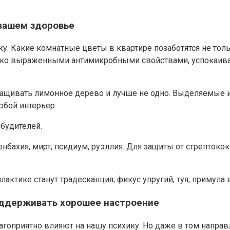
вашем здоровье
у. Какие комнатные цветы в квартире позаботятся не толь
ярко выраженными антимикробными свойствами, успокаивае
выращивать лимонное дерево и лучше не одно. Выделяемы
юбой интерьер.
будителей.
бахия, мирт, псидиум, руэллия. Для защиты от стрептокок
ике станут традесканция, фикус упругий, туя, примула в
ддерживать хорошее настроение
гоприятно влияют на нашу психику. Но даже в том направ