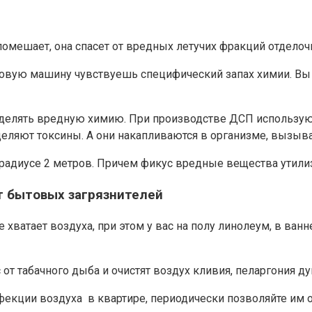
помешает, она спасет от вредных летучих фракций отделоч
новую машину чувствуешь специфический запах химии. Вы 
выделять вредную химию. При производстве ДСП использу
ляют токсины. А они накапливаются в организме, вызывая
радиусе 2 метров. Причем фикус вредные вещества утилиз
 бытовых загрязнителей
е хватает воздуха, при этом у вас на полу линолеум, в ван
 от табачного дыба и очистят воздух кливия, пеларгония ду
фекции воздуха в квартире, периодически позволяйте им о