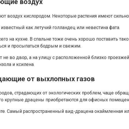
ающие воздух
ают воздух кислородом. Некоторые растения имеют сильн
 известный как летучий голландец или невестина фата.
о на кухне. В спальне тоже очень хорошо поставить тако
ься и просыпаться бодрым и свежим.
 не во двор, а на улицу с расположенной близко проезжей
нзола и ксилена.
щающие от выхлопных газов
ородов, страдающих от экологических проблем, чаще обра
сто крупные драцены приобретаются для офисных помещен
те. Самый распространенный вид-драцена окаймленная ил