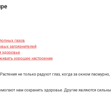
ире
лопных газов
вых загрязнителей
м здоровье
живать хорошее настроение
астения не только радуют глаз, когда за окном пасмурно,
омогают нам сохранить здоровье. Другие являются силь