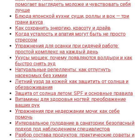
помогает выглядеть моложе и чувствовать себя
лучше
Блюда японской кухни: суши, роллы и вок — три
грани вкуса
Как сохранить энергию, красоту и драйв
Когда усталость и апатия могут быть не просто
стрессом
Упражнения для осанки при сидячей работе:
простой комплекс на каждый день
Укусы мошек: почему появляются волдыри и как
быстро снять зуд
Натуральные репелленты: как отпугнуть
насекомых без химии
Летний уход за кожей: как защитить от солнца и
обезвоживания
Защита от солнца летом: SPF и основные правила
Витамины для здоровья ногтей: преображение
ваших рук
Упражнения при недержании мочи: как себе
помочь
Интервальное голодание в санатории: безопасный
подход под наблюдением специалистов
Разбор состава продуктов: практические советы и