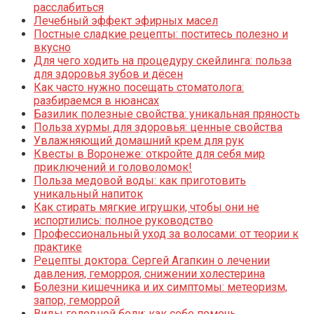
расслабиться
Лечебный эффект эфирных масел
Постные сладкие рецепты: поститесь полезно и
вкусно
Для чего ходить на процедуру скейлинга: польза
для здоровья зубов и дёсен
Как часто нужно посещать стоматолога:
разбираемся в нюансах
Базилик полезные свойства: уникальная пряность
Польза хурмы для здоровья: ценные свойства
Увлажняющий домашний крем для рук
Квесты в Воронеже: откройте для себя мир
приключений и головоломок!
Польза медовой воды: как приготовить
уникальный напиток
Как стирать мягкие игрушки, чтобы они не
испортились: полное руководство
Профессиональный уход за волосами: от теории к
практике
Рецепты доктора: Сергей Агапкин о лечении
давления, геморроя, снижении холестерина
Болезни кишечника и их симптомы: метеоризм,
запор, геморрой
Виды головной боли: как себе помочь