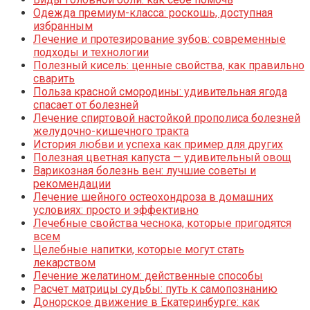
Одежда премиум-класса: роскошь, доступная
избранным
Лечение и протезирование зубов: современные
подходы и технологии
Полезный кисель: ценные свойства, как правильно
сварить
Польза красной смородины: удивительная ягода
спасает от болезней
Лечение спиртовой настойкой прополиса болезней
желудочно-кишечного тракта
История любви и успеха как пример для других
Полезная цветная капуста — удивительный овощ
Варикозная болезнь вен: лучшие советы и
рекомендации
Лечение шейного остеохондроза в домашних
условиях: просто и эффективно
Лечебные свойства чеснока, которые пригодятся
всем
Целебные напитки, которые могут стать
лекарством
Лечение желатином: действенные способы
Расчет матрицы судьбы: путь к самопознанию
Донорское движение в Екатеринбурге: как