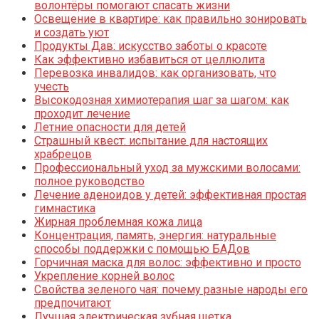
волонтёры помогают спасать жизни
Освещение в квартире: как правильно зонировать
и создать уют
Продукты Дав: искусство заботы о красоте
Как эффективно избавиться от целлюлита
Перевозка инвалидов: как организовать, что
учесть
Высокодозная химиотерапия шаг за шагом: как
проходит лечение
Летние опасности для детей
Страшный квест: испытание для настоящих
храбрецов
Профессиональный уход за мужскими волосами:
полное руководство
Лечение аденоидов у детей: эффективная простая
гимнастика
Жирная проблемная кожа лица
Концентрация, память, энергия: натуральные
способы поддержки с помощью БАДов
Горчичная маска для волос: эффективно и просто
Укрепление корней волос
Свойства зеленого чая: почему разные народы его
предпочитают
Лучшая электрическая зубная щетка