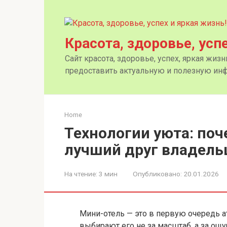
Перейти
к
контенту
Красота, здоровье, усп
Сайт красота, здоровье, успех, яркая жиз
предоставить актуальную и полезную инф
Home
Технологии уюта: по
лучший друг владель
На чтение:
3 мин
Опубликовано:
20.01.2026
Мини-отель — это в первую очередь а
выбирают его не за масштаб, а за ощ