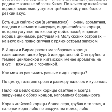
родина — южные области Китая. По качеству китайская
корица несколько уступает цейлонской, у нее более
резкий вкус.
Есть еще сайгонская (вьетнамская) — очень ароматная,
сладкая и немного вяжущая; индонезийская корица,
которая уступает по качеству цейлонской; и пряная
корица циннамон, растущая на Молуккских островах, —
на вкус она пряно-жгучая с пряно-острым запахом.
В Индии и Бирме растет малабарская корица,
называемая также бурой или древесной. Она грубее и
темнее цейлонской и китайской, менее ароматна, на
вкус — вяжущая, с горчинкой.
Как можно различить разные виды корицы?
По цвету, толщине среза и размеру палочек и кусочков.
Палочки цейлонской корицы светлее и всегда
закручены с обоих концов, напоминая бараньи рога.
Кора китайской корицы более серя, грубая и толстая, а
палочки коры либо не закручены вовсе, либо