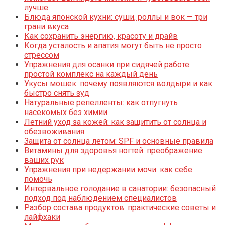
лучше
Блюда японской кухни: суши, роллы и вок — три
грани вкуса
Как сохранить энергию, красоту и драйв
Когда усталость и апатия могут быть не просто
стрессом
Упражнения для осанки при сидячей работе:
простой комплекс на каждый день
Укусы мошек: почему появляются волдыри и как
быстро снять зуд
Натуральные репелленты: как отпугнуть
насекомых без химии
Летний уход за кожей: как защитить от солнца и
обезвоживания
Защита от солнца летом: SPF и основные правила
Витамины для здоровья ногтей: преображение
ваших рук
Упражнения при недержании мочи: как себе
помочь
Интервальное голодание в санатории: безопасный
подход под наблюдением специалистов
Разбор состава продуктов: практические советы и
лайфхаки