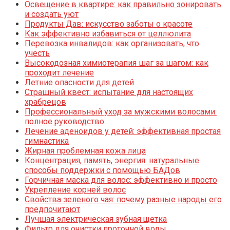
Освещение в квартире: как правильно зонировать
и создать уют
Продукты Дав: искусство заботы о красоте
Как эффективно избавиться от целлюлита
Перевозка инвалидов: как организовать, что
учесть
Высокодозная химиотерапия шаг за шагом: как
проходит лечение
Летние опасности для детей
Страшный квест: испытание для настоящих
храбрецов
Профессиональный уход за мужскими волосами:
полное руководство
Лечение аденоидов у детей: эффективная простая
гимнастика
Жирная проблемная кожа лица
Концентрация, память, энергия: натуральные
способы поддержки с помощью БАДов
Горчичная маска для волос: эффективно и просто
Укрепление корней волос
Свойства зеленого чая: почему разные народы его
предпочитают
Лучшая электрическая зубная щетка
Фильтр для очистки проточной воды