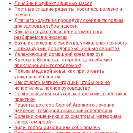
Лечебный эффект эфирных масел
Постные сладкие рецепты: поститесь полезно и
вкусно
Для чего ходить на процедуру скейлинга: польза
для здоровья зубов и дёсен
Как часто нужно посещать стоматолога:
разбираемся в нюансах
Базилик полезные свойства: уникальная пряность
Польза хурмы для здоровья: ценные свойства
Увлажняющий домашний крем для рук
Квесты в Воронеже: откройте для себя мир
приключений и головоломок!
Польза медовой воды: как приготовить
уникальный напиток
Как стирать мягкие игрушки, чтобы они не
испортились: полное руководство
Профессиональный уход за волосами: от теории к
практике
Рецепты доктора: Сергей Агапкин о лечении
давления, геморроя, снижении холестерина
Болезни кишечника и их симптомы: метеоризм,
запор, геморрой
Виды головной боли: как себе помочь