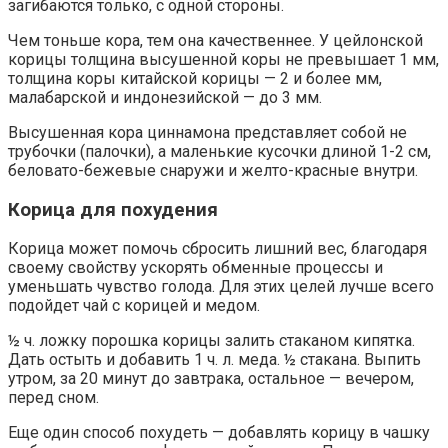
загибаются только, с одной стороны.
Чем тоньше кора, тем она качественнее. У цейлонской
корицы толщина высушенной коры не превышает 1 мм,
толщина коры китайской корицы — 2 и более мм,
малабарской и индонезийской — до 3 мм.
Высушенная кора циннамона представляет собой не
трубочки (палочки), а маленькие кусочки длиной 1-2 см,
беловато-бежевые снаружи и желто-красные внутри.
Корица для похудения
Корица может помочь сбросить лишний вес, благодаря
своему свойству ускорять обменные процессы и
уменьшать чувство голода. Для этих целей лучше всего
подойдет чай с корицей и медом.
½ ч. ложку порошка корицы залить стаканом кипятка.
Дать остыть и добавить 1 ч. л. меда. ½ стакана. Выпить
утром, за 20 минут до завтрака, остальное — вечером,
перед сном.
Еще один способ похудеть — добавлять корицу в чашку