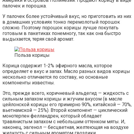
Америки и островов Полинезии. Продают корицу в виде
палочек и порошка.
У палочек более устойчивый вкус, но приготовить из них
в домашних условиях тонко перемолотый порошок
сложно. Поэтому порошок корицы лучше покупать
готовым в пакетиках понемногу, так как она быстро
выдыхается, теряя свой аромат.
Польза корицы
Корица содержит 1-2% эфирного масла, которое
определяет е вкус и запах. Масло разных видов корицы
несколько отличается по составу, но основные
компоненты известны.
Это, прежде всего, коричневый альдегид — жидкость с
сильным запахом корицы и жгучим вкусом (в масле
цейлонской корицы его примерно 90%, китайской — 70%,
вьетнамской — 25%). Второй компонент — циклический
монотерпен фелландрен, который обладает
травянистым запахом с небольшим оттенком мяты. И,
наконец, эвгенол — бесцветная, желтеющая на воздухе
жидкость с сильным ароматом гвоздики.