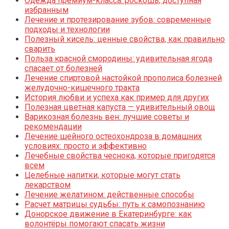
Одежда премиум-класса: роскошь, доступная
избранным
Лечение и протезирование зубов: современные
подходы и технологии
Полезный кисель: ценные свойства, как правильно
сварить
Польза красной смородины: удивительная ягода
спасает от болезней
Лечение спиртовой настойкой прополиса болезней
желудочно-кишечного тракта
История любви и успеха как пример для других
Полезная цветная капуста — удивительный овощ
Варикозная болезнь вен: лучшие советы и
рекомендации
Лечение шейного остеохондроза в домашних
условиях: просто и эффективно
Лечебные свойства чеснока, которые пригодятся
всем
Целебные напитки, которые могут стать
лекарством
Лечение желатином: действенные способы
Расчет матрицы судьбы: путь к самопознанию
Донорское движение в Екатеринбурге: как
волонтёры помогают спасать жизни