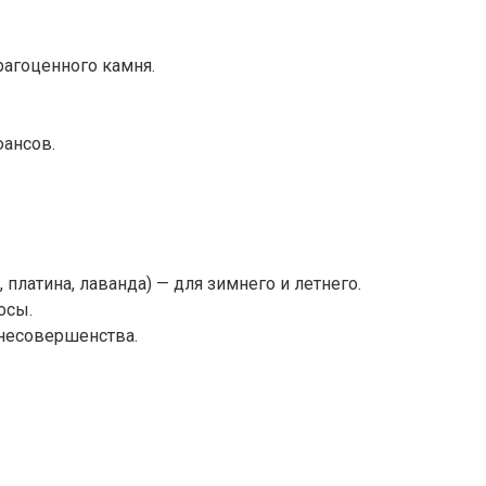
рагоценного камня.
юансов.
 платина, лаванда) — для зимнего и летнего.
осы.
 несовершенства.