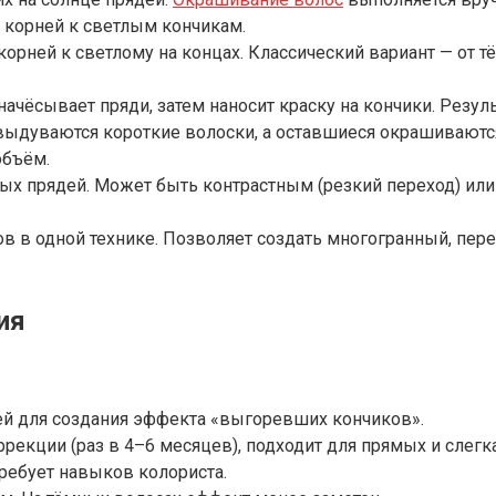
 корней к светлым кончикам.
корней к светлому на концах. Классический вариант — от 
начёсывает пряди, затем наносит краску на кончики. Резу
: выдуваются короткие волоски, а оставшиеся окрашиваютс
объём.
х прядей. Может быть контрастным (резкий переход) или 
ов в одной технике. Позволяет создать многогранный, пе
ия
дей для создания эффекта «выгоревших кончиков».
оррекции (раз в 4–6 месяцев), подходит для прямых и слег
ребует навыков колориста.