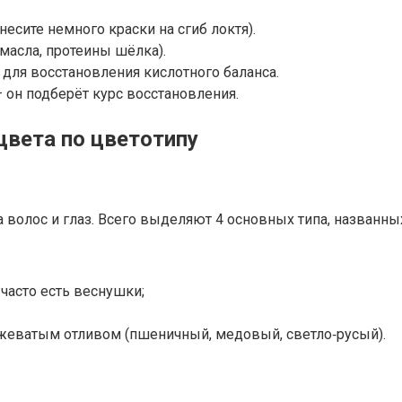
есите немного краски на сгиб локтя).
асла, протеины шёлка).
 для восстановления кислотного баланса.
 он подберёт курс восстановления.
цвета по цветотипу
а волос и глаз. Всего выделяют 4 основных типа, названны
 часто есть веснушки;
жеватым отливом (пшеничный, медовый, светло‑русый).