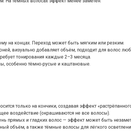
. На тёмных волосах эффект менее заметен.
лому на концах. Переход может быть мягким или резким.
рней, визуально добавляет объём, подходит для волос люб
 требует тонирования каждые 2–3 месяца.
сы, особенно тёмно‑русые и каштановые.
сится только на кончики, создавая эффект «растрёпанного
щее воздействие (окрашиваются не все волосы).
очень прямых и гладких волос — эффект может быть незамет
ный объём, а также тёмные волосы для лёгкого осветлени