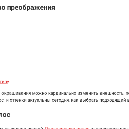
во преображения
типу
ю окрашивания можно кардинально изменить внешность, п
с и оттенки актуальны сегодня, как выбрать подходящий в
лос
х на солнце прядей.
Окрашивание волос
выполняется вруч