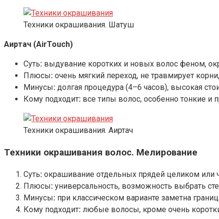
Техники окрашивания. Шатуш
Аиртач (AirTouch)
Суть
:
выдувание коротких и новых волос феном, о
Плюсы
:
очень мягкий переход, не травмирует корни,
Минусы
:
долгая процедура (4–6 часов), высокая сто
Кому подходит
:
все типы волос, особенно тонкие и 
Техники окрашивания. Аиртач
Техники окрашивания волос. Мелирование
Суть
:
окрашивание отдельных прядей целиком или ч
Плюсы
:
универсальность, возможность выбрать сте
Минусы
:
при классическом варианте заметна границ
Кому подходит
:
любые волосы, кроме очень коротки