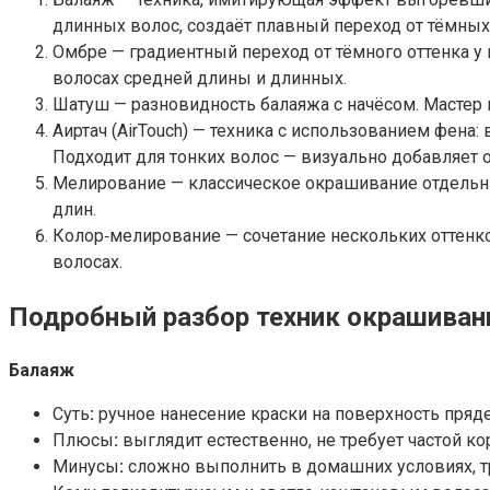
длинных волос, создаёт плавный переход от тёмных
Омбре — градиентный переход от тёмного оттенка у 
волосах средней длины и длинных.
Шатуш — разновидность балаяжа с начёсом. Мастер 
Аиртач (AirTouch) — техника с использованием фена
Подходит для тонких волос — визуально добавляет 
Мелирование — классическое окрашивание отдельны
длин.
Колор‑мелирование — сочетание нескольких оттенк
волосах.
Подробный разбор техник окрашиван
Балаяж
Суть
:
ручное нанесение краски на поверхность пря
Плюсы
:
выглядит естественно, не требует частой к
Минусы
:
сложно выполнить в домашних условиях, т