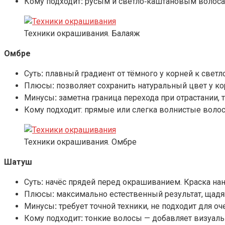
Кому подходит
:
русым и светло‑каштановым волосам
Техники окрашивания. Балаяж
Омбре
Суть
:
плавный градиент от тёмного у корней к свет
Плюсы
:
позволяет сохранить натуральный цвет у ко
Минусы
:
заметна граница перехода при отрастании,
Кому подходит: прямые или слегка волнистые воло
Техники окрашивания. Омбре
Шатуш
Суть
:
начёс прядей перед окрашиванием. Краска нано
Плюсы
:
максимально естественный результат, щадя
Минусы
:
требует точной техники, не подходит для 
Кому подходит
:
тонкие волосы — добавляет визуаль