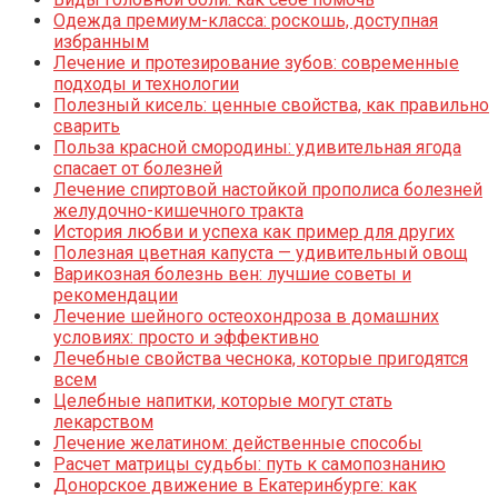
Одежда премиум-класса: роскошь, доступная
избранным
Лечение и протезирование зубов: современные
подходы и технологии
Полезный кисель: ценные свойства, как правильно
сварить
Польза красной смородины: удивительная ягода
спасает от болезней
Лечение спиртовой настойкой прополиса болезней
желудочно-кишечного тракта
История любви и успеха как пример для других
Полезная цветная капуста — удивительный овощ
Варикозная болезнь вен: лучшие советы и
рекомендации
Лечение шейного остеохондроза в домашних
условиях: просто и эффективно
Лечебные свойства чеснока, которые пригодятся
всем
Целебные напитки, которые могут стать
лекарством
Лечение желатином: действенные способы
Расчет матрицы судьбы: путь к самопознанию
Донорское движение в Екатеринбурге: как