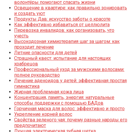
волонтёры помогают спасать жизни
Освещение в квартире: как правильно зонировать
и создать уют
Продукты Дав: искусство заботы о красоте
Как эффективно избавиться от целлюлита
Перевозка инвалидов: как организовать, что
учесть
Высокодозная химиотерапия шаг за шагом: как
проходит лечение
Летние опасности для детей
Страшный квест: испытание для настоящих
храбрецов
Профессиональный уход за мужскими волосами:
полное руководство
Лечение аденоидов у детей: эффективная простая
гимнастика
Жирная проблемная кожа лица
Концентрация, память, энергия: натуральные
способы поддержки с помощью БАДов
Горчичная маска для волос: эффективно и просто
Укрепление корней волос
Свойства зеленого чая: почему разные народы его
предпочитают
Лучшая электрическая зубная щетка