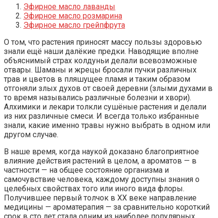
Эфирное масло лаванды
Эфирное масло розмарина
Эфирное масло грейпфрута
О том, что растения приносят массу пользы здоровью
знали ещё наши далёкие предки. Наводящие вполне
объяснимый страх колдуньи делали всевозможные
отвары. Шаманы и жрецы бросали пучки различных
трав и цветов в пляшущее пламя и таким образом
отгоняли злых духов от своей деревни (злыми духами в
то время назывались различные болезни и хвори).
Алхимики и лекари толкли сушёные растения и делали
из них различные смеси. И всегда только избранные
знали, какие именно травы нужно выбрать в одном или
другом случае.
В наше время, когда наукой доказано благоприятное
влияние действия растений в целом, а ароматов — в
частности — на общее состояние организма и
самочувствие человека, каждому доступны знания о
целебных свойствах того или иного вида флоры.
Получившее первый толчок в XX веке направление
медицины — ароматерапия — за сравнительно короткий
срок в сто лет стала одним из наиболее популярных