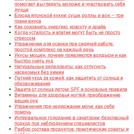
помогает выглядеть моложе и чувствовать себя
лучше
Блюда японской кухни: суши, роллы и вок — три
грани вкуса
Как сохранить энергию, красоту и драйв
Когда усталость и апатия могут быть не просто
стрессом
Упражнения для осанки при сидячей работе:
простой комплекс на каждый день
Укусы мошек: почему появляются волдыри и как
быстро снять зуд
Натуральные репелленты: как отпугнуть
насекомых без химии
Летний уход за кожей: как защитить от солнца и
обезвоживания
Защита от солнца летом: SPF и основные правила
Витамины для здоровья ногтей: преображение
ваших рук
Упражнения при недержании мочи: как себе
помочь
Интервальное голодание в санатории: безопасный
подход под наблюдением специалистов
Разбор состава продуктов: практические советы и