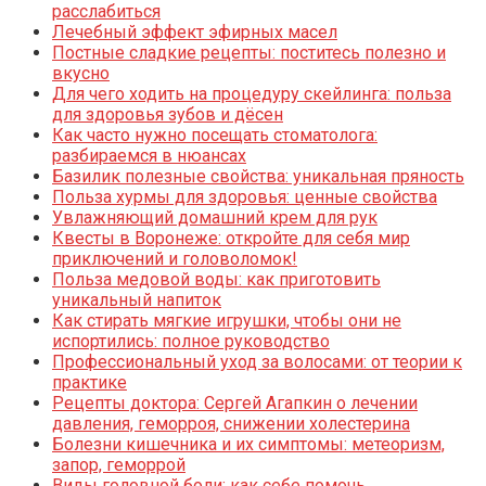
расслабиться
Лечебный эффект эфирных масел
Постные сладкие рецепты: поститесь полезно и
вкусно
Для чего ходить на процедуру скейлинга: польза
для здоровья зубов и дёсен
Как часто нужно посещать стоматолога:
разбираемся в нюансах
Базилик полезные свойства: уникальная пряность
Польза хурмы для здоровья: ценные свойства
Увлажняющий домашний крем для рук
Квесты в Воронеже: откройте для себя мир
приключений и головоломок!
Польза медовой воды: как приготовить
уникальный напиток
Как стирать мягкие игрушки, чтобы они не
испортились: полное руководство
Профессиональный уход за волосами: от теории к
практике
Рецепты доктора: Сергей Агапкин о лечении
давления, геморроя, снижении холестерина
Болезни кишечника и их симптомы: метеоризм,
запор, геморрой
Виды головной боли: как себе помочь