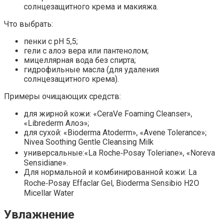
солнцезащитного крема и макияжа.
Что выбрать:
пенки с pH 5,5;
гели с алоэ вера или пантенолом;
мицеллярная вода без спирта;
гидрофильные масла (для удаления
солнцезащитного крема).
Примеры очищающих средств:
для жирной кожи: «CeraVe Foaming Cleanser»,
«Librederm Алоэ»;
для сухой: «Bioderma Atoderm», «Avene Tolerance»;
Nivea Soothing Gentle Cleansing Milk
универсальные:«La Roche‑Posay Toleriane», «Noreva
Sensidiane».
Для нормальной и комбинированной кожи: La
Roche‑Posay Effaclar Gel, Bioderma Sensibio H2O
Micellar Water
Увлажнение