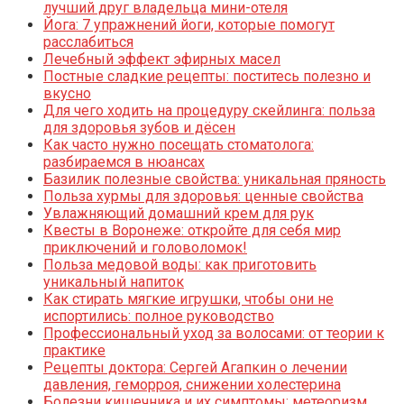
лучший друг владельца мини-отеля
Йога: 7 упражнений йоги, которые помогут
расслабиться
Лечебный эффект эфирных масел
Постные сладкие рецепты: поститесь полезно и
вкусно
Для чего ходить на процедуру скейлинга: польза
для здоровья зубов и дёсен
Как часто нужно посещать стоматолога:
разбираемся в нюансах
Базилик полезные свойства: уникальная пряность
Польза хурмы для здоровья: ценные свойства
Увлажняющий домашний крем для рук
Квесты в Воронеже: откройте для себя мир
приключений и головоломок!
Польза медовой воды: как приготовить
уникальный напиток
Как стирать мягкие игрушки, чтобы они не
испортились: полное руководство
Профессиональный уход за волосами: от теории к
практике
Рецепты доктора: Сергей Агапкин о лечении
давления, геморроя, снижении холестерина
Болезни кишечника и их симптомы: метеоризм,