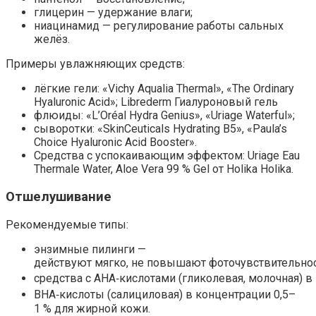
глицерин — удержание влаги;
ниацинамид — регулирование работы сальных
желёз.
Примеры увлажняющих средств:
лёгкие гели: «Vichy Aqualia Thermal», «The Ordinary
Hyaluronic Acid»; Librederm Гиалуроновый гель
флюиды: «L’Oréal Hydra Genius», «Uriage Waterful»;
сыворотки: «SkinCeuticals Hydrating B5», «Paula’s
Choice Hyaluronic Acid Booster».
Средства с успокаивающим эффектом: Uriage Eau
Thermale Water, Aloe Vera 99 % Gel от Holika Holika.
Отшелушивание
Рекомендуемые типы:
энзимные пилинги —
действуют мягко, не повышают фоточувствительнос
средства с AHA‑кислотами (гликолевая, молочная) в
BHA‑кислоты (салициловая) в концентрации 0,5–
1 % для жирной кожи.