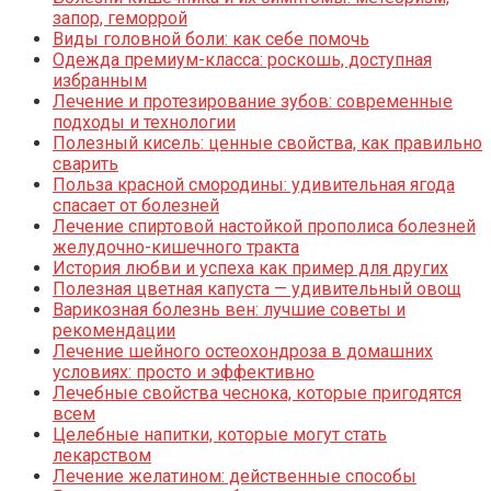
запор, геморрой
Виды головной боли: как себе помочь
Одежда премиум-класса: роскошь, доступная
избранным
Лечение и протезирование зубов: современные
подходы и технологии
Полезный кисель: ценные свойства, как правильно
сварить
Польза красной смородины: удивительная ягода
спасает от болезней
Лечение спиртовой настойкой прополиса болезней
желудочно-кишечного тракта
История любви и успеха как пример для других
Полезная цветная капуста — удивительный овощ
Варикозная болезнь вен: лучшие советы и
рекомендации
Лечение шейного остеохондроза в домашних
условиях: просто и эффективно
Лечебные свойства чеснока, которые пригодятся
всем
Целебные напитки, которые могут стать
лекарством
Лечение желатином: действенные способы