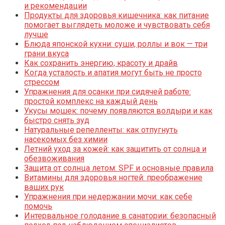
и рекомендации
Продукты для здоровья кишечника: как питание
помогает выглядеть моложе и чувствовать себя
лучше
Блюда японской кухни: суши, роллы и вок — три
грани вкуса
Как сохранить энергию, красоту и драйв
Когда усталость и апатия могут быть не просто
стрессом
Упражнения для осанки при сидячей работе:
простой комплекс на каждый день
Укусы мошек: почему появляются волдыри и как
быстро снять зуд
Натуральные репелленты: как отпугнуть
насекомых без химии
Летний уход за кожей: как защитить от солнца и
обезвоживания
Защита от солнца летом: SPF и основные правила
Витамины для здоровья ногтей: преображение
ваших рук
Упражнения при недержании мочи: как себе
помочь
Интервальное голодание в санатории: безопасный