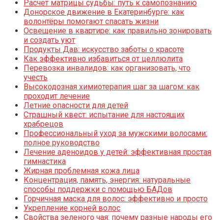
Расчет матрицы судьбы: путь к самопознанию
Донорское движение в Екатеринбурге: как
волонтёры помогают спасать жизни
Освещение в квартире: как правильно зонировать
и создать уют
Продукты Дав: искусство заботы о красоте
Как эффективно избавиться от целлюлита
Перевозка инвалидов: как организовать, что
учесть
Высокодозная химиотерапия шаг за шагом: как
проходит лечение
Летние опасности для детей
Страшный квест: испытание для настоящих
храбрецов
Профессиональный уход за мужскими волосами:
полное руководство
Лечение аденоидов у детей: эффективная простая
гимнастика
Жирная проблемная кожа лица
Концентрация, память, энергия: натуральные
способы поддержки с помощью БАДов
Горчичная маска для волос: эффективно и просто
Укрепление корней волос
Свойства зеленого чая: почему разные народы его