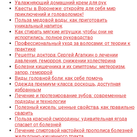
Увлажняющий домашний крем для рук
Квесты в Воронеже: откройте для себя мир
приключений и головоломок!
Польза медовой воды: как приготовить
уникальный напиток
Как стирать мягкие игрушки, чтобы они не
испортились: полное руководство
Профессиональный уход за волосами: от теории к
практике
Рецепты доктора: Сергей Агапкин о лечении
давления, геморроя, снижении холестерина
Болезни кишечника и их симптомы: метеоризм,
запор, геморрой
Виды головной боли: как себе помочь
Одежда премиум-класса: роскошь, доступная
избранным
Лечение и протезирование зубов: современные
подходы и технологии
Полезный кисель: ценные свойства, как правильно
сварить
Польза красной смородины: удивительная ягода
спасает от болезней
Лечение спиртовой настойкой прополиса болезней
желудочно-кишечного тракта