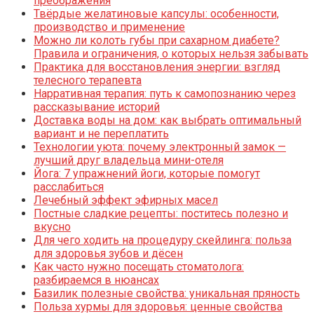
преображения
Твёрдые желатиновые капсулы: особенности,
производство и применение
Можно ли колоть губы при сахарном диабете?
Правила и ограничения, о которых нельзя забывать
Практика для восстановления энергии: взгляд
телесного терапевта
Нарративная терапия: путь к самопознанию через
рассказывание историй
Доставка воды на дом: как выбрать оптимальный
вариант и не переплатить
Технологии уюта: почему электронный замок —
лучший друг владельца мини-отеля
Йога: 7 упражнений йоги, которые помогут
расслабиться
Лечебный эффект эфирных масел
Постные сладкие рецепты: поститесь полезно и
вкусно
Для чего ходить на процедуру скейлинга: польза
для здоровья зубов и дёсен
Как часто нужно посещать стоматолога:
разбираемся в нюансах
Базилик полезные свойства: уникальная пряность
Польза хурмы для здоровья: ценные свойства