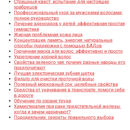
Страшный квест: испытание для настоящих
храбрецов
Профессиональный уход за мужскими волосами:
полное руководство
Лечение аденоидов у детей: эффективная простая
гимнастика
Жирная проблемная кожа лица
Концентрация, память, энергия: натуральные
способы поддержки с помощью БАДов
Горчичная маска для волос: эффективно и просто
Укрепление корней волос
Свойства зеленого чая: почему разные народы его
предпочитают
Лучшая электрическая зубная щетка
Фильтр для очистки проточной воды
Полезный морковный сок: целебные свойства
Средства от укачивания в транспорте: помоги себе
в дороге
Обучение по охране труда
Химиотерапия при раке предстательной железы:
когда и зачем назначают?
Пододеяльник: секреты правильного выбора