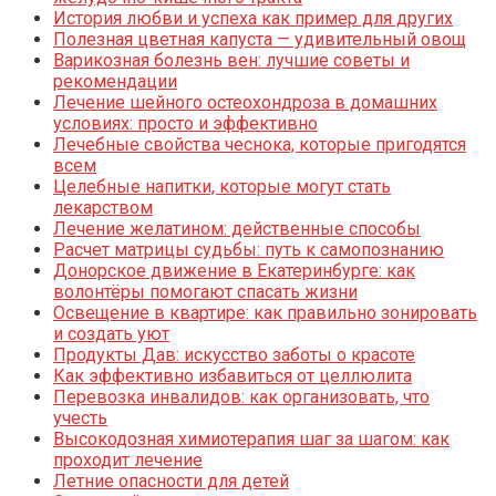
История любви и успеха как пример для других
Полезная цветная капуста — удивительный овощ
Варикозная болезнь вен: лучшие советы и
рекомендации
Лечение шейного остеохондроза в домашних
условиях: просто и эффективно
Лечебные свойства чеснока, которые пригодятся
всем
Целебные напитки, которые могут стать
лекарством
Лечение желатином: действенные способы
Расчет матрицы судьбы: путь к самопознанию
Донорское движение в Екатеринбурге: как
волонтёры помогают спасать жизни
Освещение в квартире: как правильно зонировать
и создать уют
Продукты Дав: искусство заботы о красоте
Как эффективно избавиться от целлюлита
Перевозка инвалидов: как организовать, что
учесть
Высокодозная химиотерапия шаг за шагом: как
проходит лечение
Летние опасности для детей