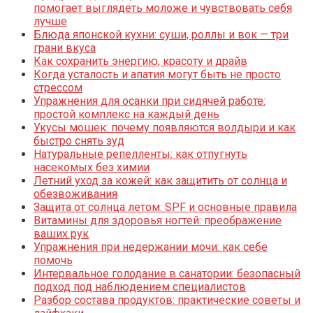
помогает выглядеть моложе и чувствовать себя
лучше
Блюда японской кухни: суши, роллы и вок — три
грани вкуса
Как сохранить энергию, красоту и драйв
Когда усталость и апатия могут быть не просто
стрессом
Упражнения для осанки при сидячей работе:
простой комплекс на каждый день
Укусы мошек: почему появляются волдыри и как
быстро снять зуд
Натуральные репелленты: как отпугнуть
насекомых без химии
Летний уход за кожей: как защитить от солнца и
обезвоживания
Защита от солнца летом: SPF и основные правила
Витамины для здоровья ногтей: преображение
ваших рук
Упражнения при недержании мочи: как себе
помочь
Интервальное голодание в санатории: безопасный
подход под наблюдением специалистов
Разбор состава продуктов: практические советы и