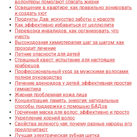
волонтёры помогают спасать жизни
Освещение в квартире: как правильно зонировать
и создать уют
Продукты Дав: искусство заботы о красоте
Как эффективно избавиться от целлюлита
Перевозка инвалидов: как организовать, что
учесть
Высокодозная химиотерапия шаг за шагом: как
проходит лечение
Летние опасности для детей
Страшный квест: испытание для настоящих
храбрецов
Профессиональный уход за мужскими волосами:
полное руководство
Лечение аденоидов у детей: эффективная простая
гимнастика
Жирная проблемная кожа лица
Концентрация, память, энергия: натуральные
способы поддержки с помощью БАДов
Горчичная маска для волос: эффективно и просто
Укрепление корней волос
Свойства зеленого чая: почему разные народы его
предпочитают
Лучшая электрическая зубная щетка