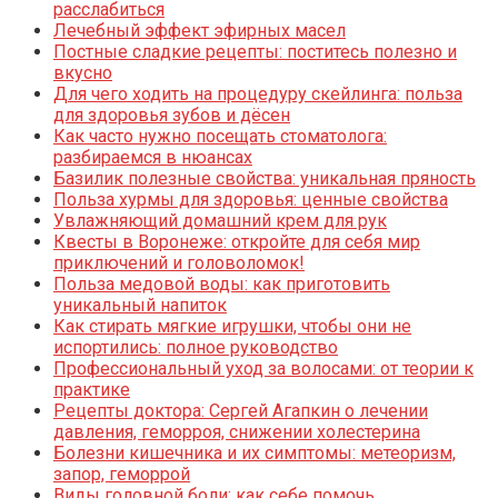
расслабиться
Лечебный эффект эфирных масел
Постные сладкие рецепты: поститесь полезно и
вкусно
Для чего ходить на процедуру скейлинга: польза
для здоровья зубов и дёсен
Как часто нужно посещать стоматолога:
разбираемся в нюансах
Базилик полезные свойства: уникальная пряность
Польза хурмы для здоровья: ценные свойства
Увлажняющий домашний крем для рук
Квесты в Воронеже: откройте для себя мир
приключений и головоломок!
Польза медовой воды: как приготовить
уникальный напиток
Как стирать мягкие игрушки, чтобы они не
испортились: полное руководство
Профессиональный уход за волосами: от теории к
практике
Рецепты доктора: Сергей Агапкин о лечении
давления, геморроя, снижении холестерина
Болезни кишечника и их симптомы: метеоризм,
запор, геморрой
Виды головной боли: как себе помочь