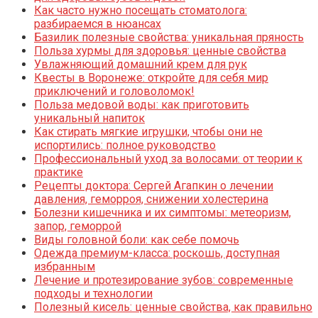
Как часто нужно посещать стоматолога:
разбираемся в нюансах
Базилик полезные свойства: уникальная пряность
Польза хурмы для здоровья: ценные свойства
Увлажняющий домашний крем для рук
Квесты в Воронеже: откройте для себя мир
приключений и головоломок!
Польза медовой воды: как приготовить
уникальный напиток
Как стирать мягкие игрушки, чтобы они не
испортились: полное руководство
Профессиональный уход за волосами: от теории к
практике
Рецепты доктора: Сергей Агапкин о лечении
давления, геморроя, снижении холестерина
Болезни кишечника и их симптомы: метеоризм,
запор, геморрой
Виды головной боли: как себе помочь
Одежда премиум-класса: роскошь, доступная
избранным
Лечение и протезирование зубов: современные
подходы и технологии
Полезный кисель: ценные свойства, как правильно