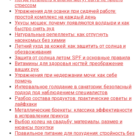
стрессом
Упражнения для осанки при сидячей работе:
простой комплекс на каждый день
Укусы мошек: почему появляются волдыри и как
быстро снять зуд
Натуральные репелленты: как отпугнуть
насекомых без химии
Летний уход за кожей: как защитить от солнца и
обезвоживания
Защита от солнца летом: SPF и основные правила
Витамины для здоровья ногтей: преображение
ваших рук
Упражнения при недержании мочи: как себе
помочь
Интервальное голодание в санатории: безопасный
подход под наблюдением специалистов
Разбор состава продуктов: практические советы и
лайфхаки
Металлические брекеты: классика эффективности
в исправлении прикуса
Выбор колец на свадьбу: материалы, размер и
нюансы покупки
Правильное питание для похудения: стройность без