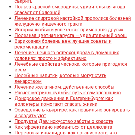
сварить
Польза красной смородины: удивительная ягода
спасает от болезней
Лечение спиртовой настойкой прополиса болезней
желудочно-кишечного тракта
История любви и успеха как пример для других
Полезная цветная капуста — удивительный овощ
Варикозная болезнь вен: лучшие советы и
рекомендации
Лечение шейного остеохондроза в домашних
условиях: просто и эффективно
Лечебные свойства чеснока, которые пригодятся
всем
Целебные напитки, которые могут стать
лекарством
Лечение желатином: действенные способы
Расчет матрицы судьбы: путь к самопознанию
Донорское движение в Екатеринбурге: как
волонтёры помогают спасать жизни
Освещение в квартире: как правильно зонировать
и создать уют
Продукты Дав: искусство заботы о красоте
Как эффективно избавиться от целлюлита
Перевозка инвалидов: как организовать, что