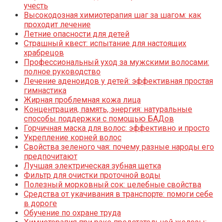
учесть
Высокодозная химиотерапия шаг за шагом: как
проходит лечение
Летние опасности для детей
Страшный квест: испытание для настоящих
храбрецов
Профессиональный уход за мужскими волосами:
полное руководство
Лечение аденоидов у детей: эффективная простая
гимнастика
Жирная проблемная кожа лица
Концентрация, память, энергия: натуральные
способы поддержки с помощью БАДов
Горчичная маска для волос: эффективно и просто
Укрепление корней волос
Свойства зеленого чая: почему разные народы его
предпочитают
Лучшая электрическая зубная щетка
Фильтр для очистки проточной воды
Полезный морковный сок: целебные свойства
Средства от укачивания в транспорте: помоги себе
в дороге
Обучение по охране труда