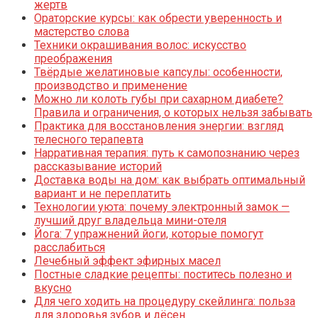
жертв
Ораторские курсы: как обрести уверенность и
мастерство слова
Техники окрашивания волос: искусство
преображения
Твёрдые желатиновые капсулы: особенности,
производство и применение
Можно ли колоть губы при сахарном диабете?
Правила и ограничения, о которых нельзя забывать
Практика для восстановления энергии: взгляд
телесного терапевта
Нарративная терапия: путь к самопознанию через
рассказывание историй
Доставка воды на дом: как выбрать оптимальный
вариант и не переплатить
Технологии уюта: почему электронный замок —
лучший друг владельца мини-отеля
Йога: 7 упражнений йоги, которые помогут
расслабиться
Лечебный эффект эфирных масел
Постные сладкие рецепты: поститесь полезно и
вкусно
Для чего ходить на процедуру скейлинга: польза
для здоровья зубов и дёсен