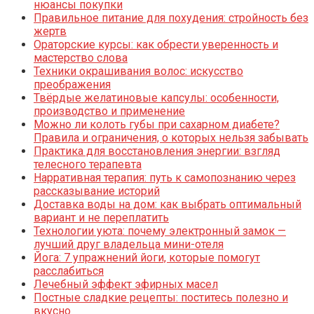
нюансы покупки
Правильное питание для похудения: стройность без
жертв
Ораторские курсы: как обрести уверенность и
мастерство слова
Техники окрашивания волос: искусство
преображения
Твёрдые желатиновые капсулы: особенности,
производство и применение
Можно ли колоть губы при сахарном диабете?
Правила и ограничения, о которых нельзя забывать
Практика для восстановления энергии: взгляд
телесного терапевта
Нарративная терапия: путь к самопознанию через
рассказывание историй
Доставка воды на дом: как выбрать оптимальный
вариант и не переплатить
Технологии уюта: почему электронный замок —
лучший друг владельца мини-отеля
Йога: 7 упражнений йоги, которые помогут
расслабиться
Лечебный эффект эфирных масел
Постные сладкие рецепты: поститесь полезно и
вкусно