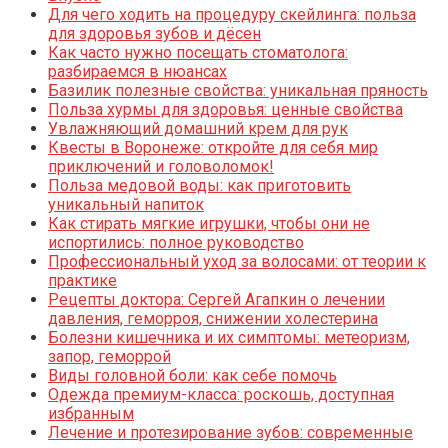
Для чего ходить на процедуру скейлинга: польза
для здоровья зубов и дёсен
Как часто нужно посещать стоматолога:
разбираемся в нюансах
Базилик полезные свойства: уникальная пряность
Польза хурмы для здоровья: ценные свойства
Увлажняющий домашний крем для рук
Квесты в Воронеже: откройте для себя мир
приключений и головоломок!
Польза медовой воды: как приготовить
уникальный напиток
Как стирать мягкие игрушки, чтобы они не
испортились: полное руководство
Профессиональный уход за волосами: от теории к
практике
Рецепты доктора: Сергей Агапкин о лечении
давления, геморроя, снижении холестерина
Болезни кишечника и их симптомы: метеоризм,
запор, геморрой
Виды головной боли: как себе помочь
Одежда премиум-класса: роскошь, доступная
избранным
Лечение и протезирование зубов: современные