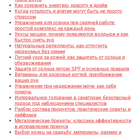
Как сохранить энергию, красоту и драйв
Когда усталость и апатия могут быть не просто
стрессом
Упражнения для осанки при сидячей работе:
простой комплекс на каждый день
Укусы мошек: почему появляются волдыри и как
быстро снять зуд
Натуральные репелленты: как отпугнуть
насекомых без химии
Летний уход за кожей: как защитить от солнца и
обезвоживания
Защита от солнца летом: SPF и основные правила
Витамины для здоровья ногтей: преображение
ваших рук
Упражнения при недержании мочи: как себе
помочь
Интервальное голодание в санатории: безопасный
подход под наблюдением специалистов
Разбор состава продуктов: практические советы и
лайфхаки
Металлические брекеты: классика эффективности
в исправлении прикуса
Выбор колец на свадьбу: материалы, размер и