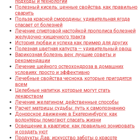
подходы и технологии
Полезный кисель: ценные свойства, как правильно
сварить
Польза красной смородины: удивительная ягода
спасает от болезней
Лечение спиртовой настойкой прополиса болезней
желудочно-кишечного тракта
История любви и успеха как пример для других
Полезная цветная капуста — удивительный овощ
Варикозная болезнь вен: лучшие советы и
рекомендации
Лечение шейного остеохондроза в домашних
условиях: просто и эффективно
Лечебные свойства чеснока, которые пригодятся
всем
Целебные напитки, которые могут стать
лекарством
Лечение желатином: действенные способы
Расчет матрицы судьбы: путь к самопознанию
Донорское движение в Екатеринбурге: как
волонтёры помогают спасать жизни
Освещение в квартире: как правильно зонировать
и создать уют
Продукты Дав: искусство заботы о красоте