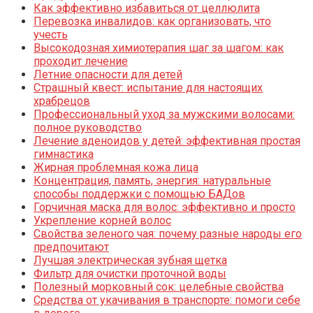
Как эффективно избавиться от целлюлита
Перевозка инвалидов: как организовать, что
учесть
Высокодозная химиотерапия шаг за шагом: как
проходит лечение
Летние опасности для детей
Страшный квест: испытание для настоящих
храбрецов
Профессиональный уход за мужскими волосами:
полное руководство
Лечение аденоидов у детей: эффективная простая
гимнастика
Жирная проблемная кожа лица
Концентрация, память, энергия: натуральные
способы поддержки с помощью БАДов
Горчичная маска для волос: эффективно и просто
Укрепление корней волос
Свойства зеленого чая: почему разные народы его
предпочитают
Лучшая электрическая зубная щетка
Фильтр для очистки проточной воды
Полезный морковный сок: целебные свойства
Средства от укачивания в транспорте: помоги себе