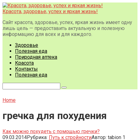
Перейти
к
Красота, здоровье, успех и яркая жизнь!
контенту
Сайт красота, здоровье, успех, яркая жизнь имеет одну
лишь цель — предоставить актуальную и полезную
информацию для всех и для каждого.
Здоровье
Полезная еда
Природная аптека
Красота
Контакты
Полезная еда
Поиск:
Home
гречка для похудения
Как можно похудеть с помощью гречки?
09.03.2014
Рубрика:
Путь к стройности
Автор:
tabion
1