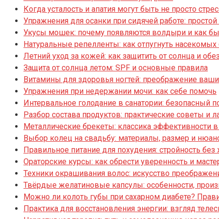
Когда усталость и апатия могут быть не просто стре
Упражнения для осанки при сидячей работе: просто
Укусы мошек: почему появляются волдыри и как бы
Натуральные репелленты: как отпугнуть насекомых
Летний уход за кожей: как защитить от солнца и об
Защита от солнца летом: SPF и основные правила
Витамины для здоровья ногтей: преображение ваши
Упражнения при недержании мочи: как себе помочь
Интервальное голодание в санатории: безопасный 
Разбор состава продуктов: практические советы и 
Металлические брекеты: классика эффективности в
Выбор колец на свадьбу: материалы, размер и нюан
Правильное питание для похудения: стройность без
Ораторские курсы: как обрести уверенность и масте
Техники окрашивания волос: искусство преображен
Твёрдые желатиновые капсулы: особенности, произ
Можно ли колоть губы при сахарном диабете? Прави
Практика для восстановления энергии: взгляд телес