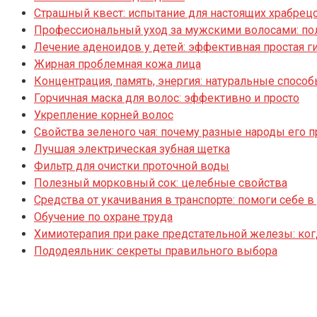
Страшный квест: испытание для настоящих храбрец
Профессиональный уход за мужскими волосами: по
Лечение аденоидов у детей: эффективная простая г
Жирная проблемная кожа лица
Концентрация, память, энергия: натуральные спо
Горчичная маска для волос: эффективно и просто
Укрепление корней волос
Свойства зеленого чая: почему разные народы его 
Лучшая электрическая зубная щетка
Фильтр для очистки проточной воды
Полезный морковный сок: целебные свойства
Средства от укачивания в транспорте: помоги себе в
Обучение по охране труда
Химиотерапия при раке предстательной железы: ког
Пододеяльник: секреты правильного выбора