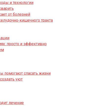
ходы и технологии
сварить
сает от болезней
желудочно-кишечного тракта
дации
ях: просто и эффективно
ем
ры помогают спасать жизни
 создать уют
одит лечение