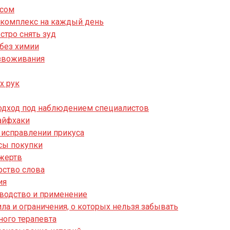
ссом
й комплекс на каждый день
стро снять зуд
 без химии
езвоживания
х рук
подход под наблюдением специалистов
лайфхаки
 исправлении прикуса
сы покупки
 жертв
рство слова
ия
водство и применение
ла и ограничения, о которых нельзя забывать
ного терапевта