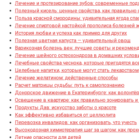
Лечение и протезирование зубов: современные под
Полезный кисель: ценные свойства, как правильно 
Польза красной смородины: удивительная ягода спа
Лечение спиртовой настойкой прополиса болезней 
История любви и успеха как пример для других
Полезная цветная капуста — удивительный овощ
Варикозная болезнь вен: лучшие советы и рекомен
Лечение шейного остеохондроза в домашних услови
Лечебные свойства чеснока, которые пригодятся вс
Целебные напитки, которые могут стать лекарством
Лечение желатином: действенные способы
Расчет матрицы судьбы: путь к самопознанию
Донорское движение в Екатеринбурге: как волонтё
Освещение в квартире: как правильно зонировать и
Продукты Дав: искусство заботы о красоте
Как эффективно избавиться от целлюлита
Перевозка инвалидов: как организовать, что учесть
Высокодозная химиотерапия шаг за шагом: как прох
Летние опасности для детей