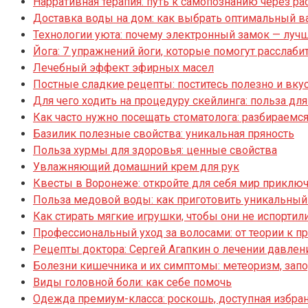
Нарративная терапия: путь к самопознанию через р
Доставка воды на дом: как выбрать оптимальный ва
Технологии уюта: почему электронный замок — луч
Йога: 7 упражнений йоги, которые помогут расслаби
Лечебный эффект эфирных масел
Постные сладкие рецепты: поститесь полезно и вку
Для чего ходить на процедуру скейлинга: польза дл
Как часто нужно посещать стоматолога: разбираемс
Базилик полезные свойства: уникальная пряность
Польза хурмы для здоровья: ценные свойства
Увлажняющий домашний крем для рук
Квесты в Воронеже: откройте для себя мир приклю
Польза медовой воды: как приготовить уникальный
Как стирать мягкие игрушки, чтобы они не испортил
Профессиональный уход за волосами: от теории к п
Рецепты доктора: Сергей Агапкин о лечении давлен
Болезни кишечника и их симптомы: метеоризм, запо
Виды головной боли: как себе помочь
Одежда премиум-класса: роскошь, доступная избр