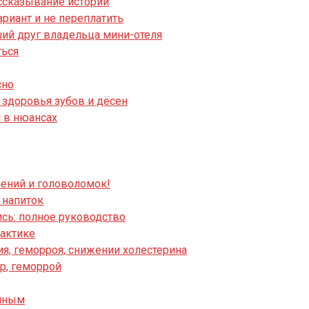
ассказывание историй
риант и не переплатить
ший друг владельца мини-отеля
ться
сно
я здоровья зубов и дёсен
я в нюансах
чений и головоломок!
 напиток
ись: полное руководство
рактике
ия, геморроя, снижении холестерина
р, геморрой
анным