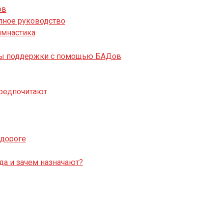
ов
лное руководство
имнастика
собы поддержки с помощью БАДов
предпочитают
 дороге
да и зачем назначают?