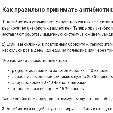
Как правильно принимать антибиотик
1) Антибиотики утрачивают репутацию самых эффективны
реагирует на антибиотики аллергией. Теперь эру антиб
заставляют работать иммунную систему . Поживем увиди
2) Если вы склонны к повторным бронхитам, гайморитам
несколько раз в день до еды, за полчасика или через тр
Это настойки лекарственных трав:
радиола розовая или золотой корень- 5 10 капель;
левзеи и лимонника-принимать нужно 20- 30 капель
элеутерококка 30 -40 4капель натощак;
женьшень и эхинацея — 15 20 капель.
Также свойствами природных иммуномодуляторов облада
3) Антибиотики не действуют на вирусы. Пить их когда в