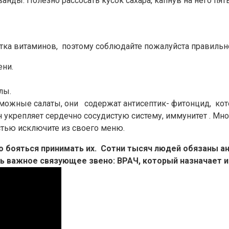
анды. Полезно рассосать кусок сахара, капнув на него пят
тка витаминов, поэтому соблюдайте пожалуйста правильно
ни.
лы.
зможные салаты, они содержат антисептик- фитонцид, кот
 укрепляет сердечно сосудистую систему, иммунитет . Мно
тью исключите из своего меню.
жно бояться принимать их. Сотни тысяч людей обязаны 
важное связующее звено: ВРАЧ, который назначает и 