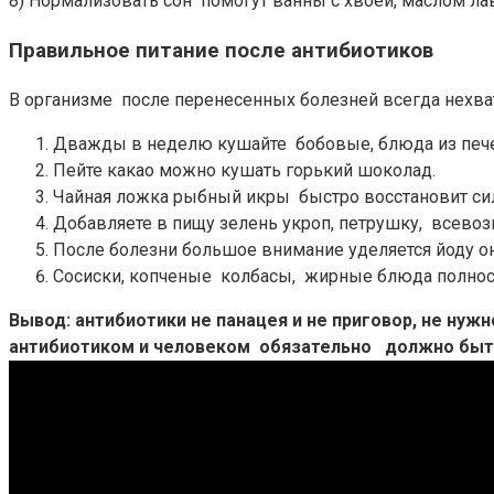
8) Нормализовать сон помогут ванны с хвоей, маслом лав
Правильное питание после антибиотиков
В организме после перенесенных болезней всегда нехва
Дважды в неделю кушайте бобовые, блюда из пече
Пейте какао можно кушать горький шоколад.
Чайная ложка рыбный икры быстро восстановит си
Добавляете в пищу зелень укроп, петрушку, всево
После болезни большое внимание уделяется йоду он
Сосиски, копченые колбасы, жирные блюда полнос
Вывод: антибиотики не панацея и не приговор, не ну
антибиотиком и человеком обязательно должно быть 