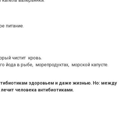
ь капель валерьянки.
е питание.
орый чистит кровь.
го йода в рыбе, морепродуктах, морской капусте.
антибиотикам здоровьем и даже жизнью. Но: между
лечит человека антибиотиками.