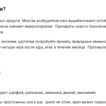
и?
х средств. Многие возбудители уже вырабатывают устойч
иотиков сменяет иммунотерапия. Препараты нового покол
м.
, ангинам, циститам попробуйте принять природные иммун
и-четыре часа после еды, итак в течение месяца. Противоп
;
ют шалфей, шиповник, заманиха, аралия, эвкоммия.
ы простужены или у вас грипп не стоит, врач может порек