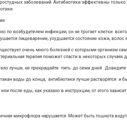
простудных заболеваний. Антибиотики эффективны только
отики.
ии.
но по возбудителем инфекции, он не трогает клетки всего
арушается пищеварение, ухудшается состояние кожи, волос 
уществует очень много болезней с которыми организм сам с
ктериальная терапия поможет спасти в некоторых случаях д
тало лучше, не прекращайте пить до семи дней . Доведите
стакан воды до конца, антибиотики лучше растворятся и б
ли после еды, как указано в инструкции, от этого зависи
ечная микрофлора нарушается. Может быть тошнота вздут