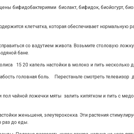
щены бифидобактериями биолакт, бифидок, биойогурт, био
 содержится клетчатка, которая обеспечивает нормальную 
 справиться со вздутием живота. Возьмите столовую ложк
водяной бане.
лиса 15 20 капель настойки в молоко и пить несколько дн
лабость головная боль. Перестаньте смотреть телевизор д
пол чайной ложечки мяты залить кипятком и пить с медом
 настойки женьшеня, элеутерококка. Эти растения стимул
 раз до еды.